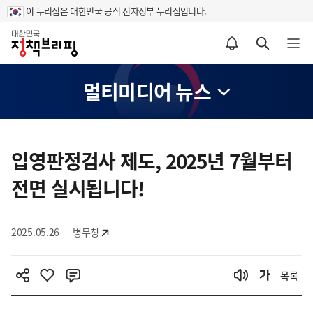
이 누리집은 대한민국 공식 전자정부 누리집입니다.
홈
알림설정 바로가기
검색 바로가기
메뉴 열기
멀티미디어 뉴스
콘
텐
입영판정검사 제도, 2025년 7월부터
츠
전면 실시됩니다!
영
역
2025.05.26
병무청
목록