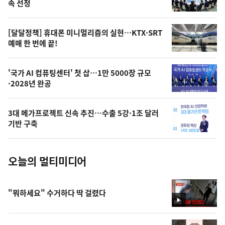
늘
속 선정
의
영
[달달정책] 휴대폰 미니멀리즘의 실현…KTX·SRT
상
예매 한 번에 끝!
,
오
'국가 AI 컴퓨팅센터' 첫 삽…1만 5000장 규모
·2028년 완공
늘
의
3대 메가프로젝트 신속 추진…수출 5강·1조 달러
사
기반 구축
진
오늘의 멀티미디어
"뭐하세요" 수거하다 딱 걸렸다
영
상