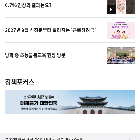
6.7% 인상의 결과는요?
영
상
2027년 9월 신청분부터 달라지는 '근로장려금'
방학 중 초등돌봄교육 현장 방문
정책포커스