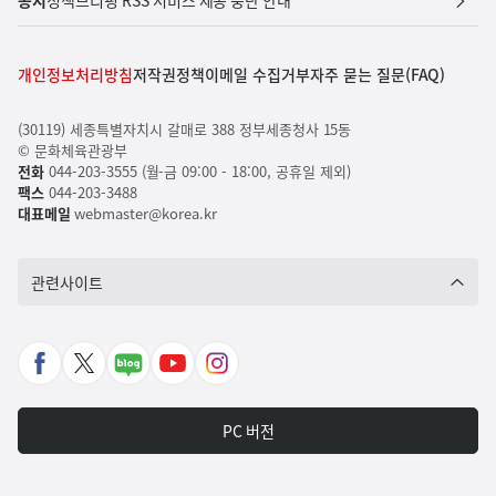
공지
정책브리핑 RSS 서비스 제공 중단 안내
개인정보처리방침
저작권정책
이메일 수집거부
자주 묻는 질문(FAQ)
(30119) 세종특별자치시 갈매로 388 정부세종청사 15동
© 문화체육관광부
전화
044-203-3555 (월-금 09:00 - 18:00, 공휴일 제외)
팩스
044-203-3488
대표메일
webmaster@korea.kr
관련사이트
페
X
네
유
인
이
바
이
튜
스
스
로
버
브
타
PC 버전
북
가
포
바
그
바
기
스
로
램
로
트
가
바