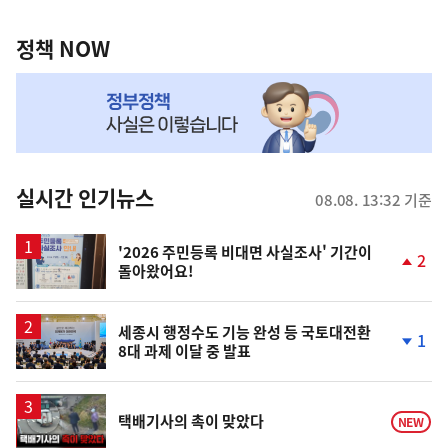
정
역
책
정책 NOW
NOW,
MY
맞
춤
뉴
실시간 인기뉴스
08.08. 13:32 기준
스
'2026 주민등록 비대면 사실조사' 기간이
2
돌아왔어요!
단
계
상
승
세종시 행정수도 기능 완성 등 국토대전환
1
8대 과제 이달 중 발표
단
계
하
락
영
택배기사의 촉이 맞았다
NEW
상