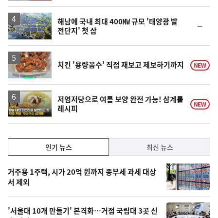
해남에 국내 최대 400㎿ 규모 '태양광 발
순
전단지' 첫 삽
위
동
일
치킨 '용량꼼수' 직접 재보고 제보하기까지
NEW
영
저염저당으로 여름 보양 완전 가능! 삼계롤
NEW
레시피
상
인
인기 뉴스
최신 뉴스
기,
인
기
최
거주용 1주택, 시가 20억 원까지 종부세 과세 대상
뉴
서 제외
신,
스
오
'서울대 10개 만들기' 본격화…거점 국립대 3곳 신