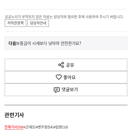
공공누리가 부착되지 않은 자료는 담당자와 협의한 후에 사용하여 주시기 바랍니다.
저작권정책
담당자안내
이
기
다음
보증금이 시세보다 낮아야 안전한가요?
사
전
다
공유
열
음
기
좋아요
기
사
댓글
보기
관련기사
전체기사(59)
#군대(5)
#병무청(54)
#입영(10)