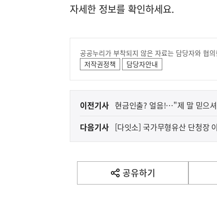
자세한 정보를 확인하세요.
공공누리가 부착되지 않은 자료는 담당자와 협의
저작권정책
담당자안내
이
이전기사
현금인출? 얼음!…"제 말 믿으셔
전
다음기사
[다잇소] 국가무형유산 단청장 
다
음
기
사
공유하기
열
기
영
역