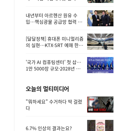
정
내년부터 아르헨산 원유 수
입…핵심광물 공급망 협력 체
계 마련
[달달정책] 휴대폰 미니멀리즘
의 실현…KTX·SRT 예매 한
번에 끝!
'국가 AI 컴퓨팅센터' 첫 삽…
1만 5000장 규모·2028년 완
공
오늘의 멀티미디어
"뭐하세요" 수거하다 딱 걸렸
다
6.7% 인상의 결과는요?