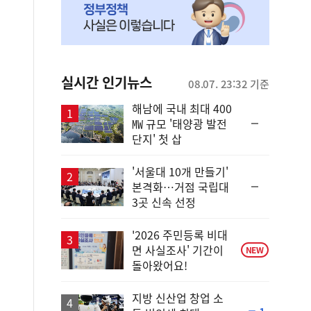
실시간 인기뉴스
08.07. 23:32 기준
해남에 국내 최대 400
순
㎿ 규모 '태양광 발전
위
단지' 첫 삽
동
일
'서울대 10개 만들기'
순
본격화…거점 국립대
위
3곳 신속 선정
동
일
'2026 주민등록 비대
면 사실조사' 기간이
NEW
돌아왔어요!
지방 신산업 창업 소