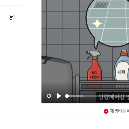
감
수
댓
글
수
(클
릭
시
댓
글
로
이
동)
재생버튼을