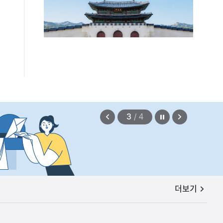
정지
이
다
4
/
4
전
음
보
보
기
기
편안에 담았습니다.
2026.08.07
공지사항
더보기