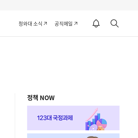
알
청와대 소식
공직메일
림
상
ON
세
검
색
정책 NOW