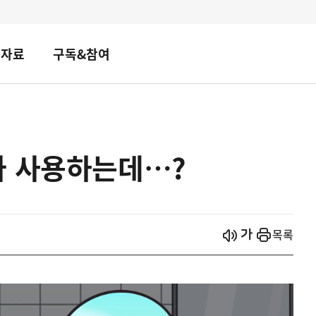
책자료
구독&참여
나 사용하는데…?
시작
열기
목록