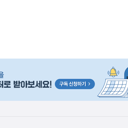
사
 거주용 1주택을 두텁게 보호하기 위한 방안을 세제개
실
은
이
렇
습