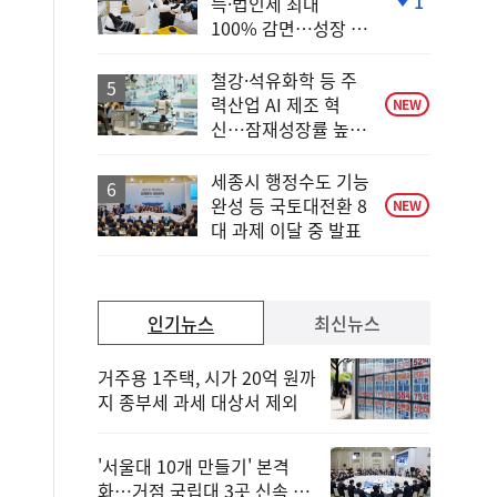
1
득·법인세 최대
단
100% 감면…성장 지
계
원 강화
하
락
철강·석유화학 등 주
력산업 AI 제조 혁
NEW
신…잠재성장률 높인
다
세종시 행정수도 기능
완성 등 국토대전환 8
NEW
대 과제 이달 중 발표
인기뉴스
최신뉴스
거주용 1주택, 시가 20억 원까
지 종부세 과세 대상서 제외
'서울대 10개 만들기' 본격
화…거점 국립대 3곳 신속 선