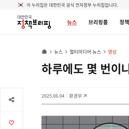
이 누리집은 대한민국 공식 전자정부 누리집입니다.
뉴스
브리핑룸
정
대
한
민
국
정
사
뉴스
멀티미디어 뉴스
영상
책
홈
브
이
으
하루에도 몇 번이
콘
리
트
로
핑
텐
이
츠
동
영
경
2025.06.04
환경부
역
로
공
유
열
기
공