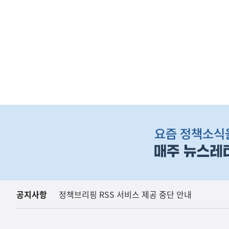
하
단
배
너
영
(보도설명) 정부는
재정경제부
역
공지사항
정책브리핑 RSS 서비스 제공 중단 안내