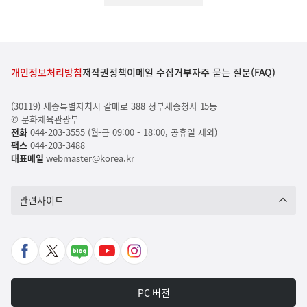
개인정보처리방침
저작권정책
이메일 수집거부
자주 묻는 질문(FAQ)
(30119) 세종특별자치시 갈매로 388 정부세종청사 15동
© 문화체육관광부
전화
044-203-3555 (월-금 09:00 - 18:00, 공휴일 제외)
팩스
044-203-3488
대표메일
webmaster@korea.kr
관련사이트
페
X
네
유
인
이
바
이
튜
스
스
로
버
브
타
PC 버전
북
가
포
바
그