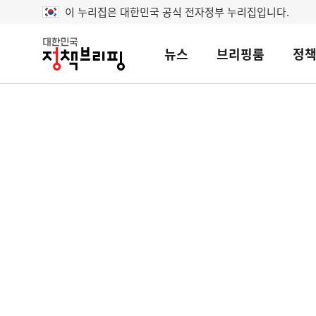
이 누리집은 대한민국 공식 전자정부 누리집입니다.
뉴스
브리핑룸
정
대
한
민
국
정
책
브
리
핑