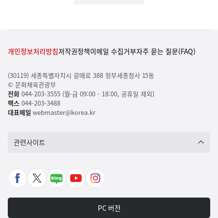
개인정보처리방침
저작권정책
이메일 수집거부
자주 묻는 질문(FAQ)
(30119) 세종특별자치시 갈매로 388 정부세종청사 15동
© 문화체육관광부
전화
044-203-3555 (월-금 09:00 - 18:00, 공휴일 제외)
팩스
044-203-3488
대표메일
webmaster@korea.kr
관련사이트
페
X
네
유
인
이
바
이
튜
스
스
로
버
브
타
PC 버전
북
가
포
바
그