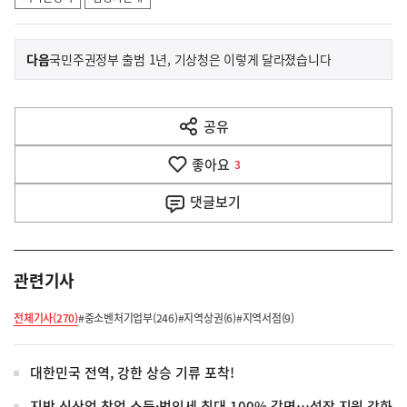
이
기
다음
국민주권정부 출범 1년, 기상청은 이렇게 달라졌습니다
사
전
다
공유
열
음
기
좋아요
기
3
사
댓글
보기
관련기사
전체기사(270)
#중소벤처기업부(246)
#지역상권(6)
#지역서점(9)
대한민국 전역, 강한 상승 기류 포착!
지방 신산업 창업 소득·법인세 최대 100% 감면…성장 지원 강화