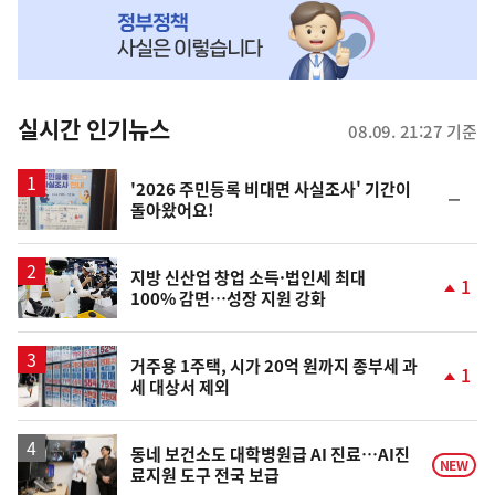
MY
맞
춤
뉴
실시간 인기뉴스
08.09. 21:27 기준
스
'2026 주민등록 비대면 사실조사' 기간이
순
돌아왔어요!
위
동
일
지방 신산업 창업 소득·법인세 최대
1
100% 감면…성장 지원 강화
단
계
상
승
거주용 1주택, 시가 20억 원까지 종부세 과
1
세 대상서 제외
단
계
상
승
동네 보건소도 대학병원급 AI 진료…AI진
NEW
료지원 도구 전국 보급