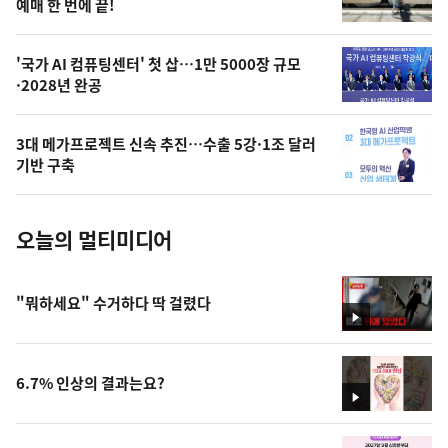
상
예매 한 번에 끝!
,
오
'국가 AI 컴퓨팅센터' 첫 삽…1만 5000장 규모
·2028년 완공
늘
의
3대 메가프로젝트 신속 추진…수출 5강·1조 달러
사
기반 구축
진
오늘의 멀티미디어
"뭐하세요" 수거하다 딱 걸렸다
영
상
6.7% 인상의 결과는요?
영
상