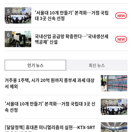
'서울대 10개 만들기' 본격화…거점 국립
NEW
대 3곳 신속 선정
국내산업 공급망 확충한다…'국내생산세
NEW
액공제' 신설
인
인기 뉴스
최신 뉴스
기,
인
기
최
거주용 1주택, 시가 20억 원까지 종부세 과세 대상
뉴
서 제외
신,
스
오
'서울대 10개 만들기' 본격화…거점 국립대 3곳 신
늘
속 선정
의
영
[달달정책] 휴대폰 미니멀리즘의 실현…KTX·SRT