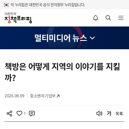
이 누리집은 대한민국 공식 전자정부 누리집입니다.
홈
알림설정 바로가기
검색 바로가기
메뉴 열기
멀티미디어 뉴스
콘
텐
책방은 어떻게 지역의 이야기를 지킬
츠
까?
영
역
2026.06.09
중소벤처기업부
3
목록