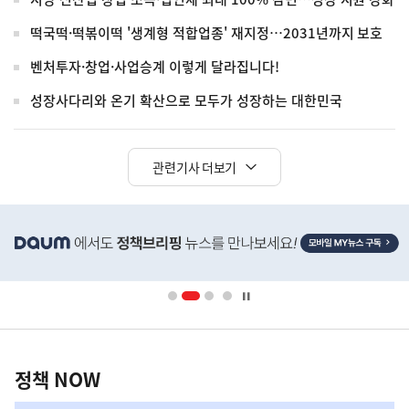
떡국떡·떡볶이떡 '생계형 적합업종' 재지정…2031년까지 보호
벤처투자·창업·사업승계 이렇게 달라집니다!
성장사다리와 온기 확산으로 모두가 성장하는 대한민국
관련기사 더보기
히
단
배
너
영
정
역
책
정책 NOW
NOW,