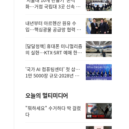
화…거점 국립대 3곳 신속 선
정
내년부터 아르헨산 원유 수
입…핵심광물 공급망 협력 체
계 마련
[달달정책] 휴대폰 미니멀리즘
의 실현…KTX·SRT 예매 한
번에 끝!
'국가 AI 컴퓨팅센터' 첫 삽…
1만 5000장 규모·2028년 완
공
오늘의 멀티미디어
"뭐하세요" 수거하다 딱 걸렸
다