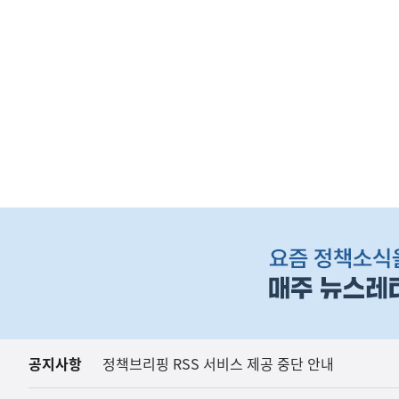
(보도설명) 정부는
재정경제부
하
단
배
너
영
역
공지사항
정책브리핑 RSS 서비스 제공 중단 안내