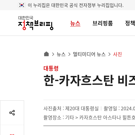
이 누리집은 대한민국 공식 전자정부 누리집입니다.
뉴스
브리핑룸
정
대
한
민
국
정
사
뉴스
멀티미디어 뉴스
사진
책
홈
브
이
으
콘
대통령
리
트
로
핑
한-카자흐스탄 비
텐
이
츠
동
영
경
역
로
사진출처 : 제20대 대통령실
촬영일 : 2024.0
공
촬영장소 : 기타 > 카자흐스탄 아스타나 힐튼
유
열