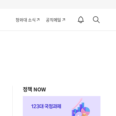
알
청와대 소식
공직메일
림
상
ON
세
검
색
정책 NOW