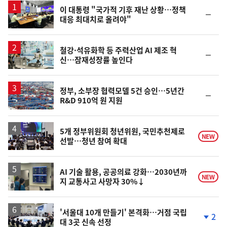
이 대통령 "국가적 기후 재난 상황…정책
순
대응 최대치로 올려야"
위
동
일
철강·석유화학 등 주력산업 AI 제조 혁
순
신…잠재성장률 높인다
위
동
일
정부, 소부장 협력모델 5건 승인…5년간
순
R&D 910억 원 지원
위
동
일
5개 정부위원회 청년위원, 국민추천제로
NEW
선발…청년 참여 확대
AI 기술 활용, 공공의료 강화…2030년까
NEW
지 교통사고 사망자 30%↓
'서울대 10개 만들기' 본격화…거점 국립
2
대 3곳 신속 선정
단