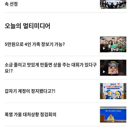
사
속 선정
진
오늘의 멀티미디어
5만원으로 4인 가족 장보기 가능?
영
상
소금 줄이고 맛있게 만들면 상을 주는 대회가 있다구
요!?
영
상
갑자기 계정이 정지됐다고?!
폭염 가뭄 대처상황 점검회의