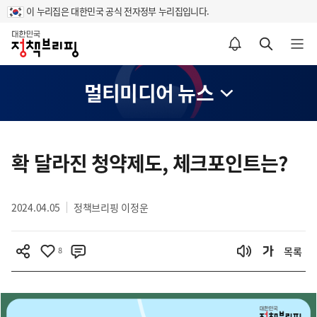
이 누리집은 대한민국 공식 전자정부 누리집입니다.
홈
알림설정 바로가기
검색 바로가기
메뉴 열기
멀티미디어 뉴스
콘
텐
확 달라진 청약제도, 체크포인트는?
츠
영
2024.04.05
정책브리핑 이정운
역
8
목록