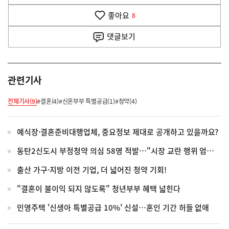
음
기
좋아요
기
8
사
댓글
보기
관련기사
전체기사(9)
#결혼(4)
#신혼부부 특별공급(1)
#청약(4)
예식장·결혼준비대행업체, 중요정보 제대로 공개하고 있을까요?
동탄2신도시 부정청약 의심 58명 적발…"시장 교란 행위 엄정 대응"
출산 가구·지방 이전 기업, 더 넓어진 청약 기회!
"결혼이 불이익 되지 않도록" 청년부부 혜택 넓힌다
민영주택 '신생아 특별공급 10%' 신설…혼인 기간 허들 없애