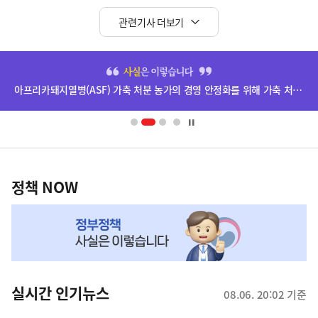
관련기사 더보기
히
단
아프리카돼지열병(ASF) 가축 처분 농가의 경영 안정화를 위해 가축 처분 보상금을 신속하게 지급하겠습니다.
배
너
영
정
역
책
정책 NOW
NOW,
MY
맞
춤
뉴
실시간 인기뉴스
08.06. 20:02 기준
스