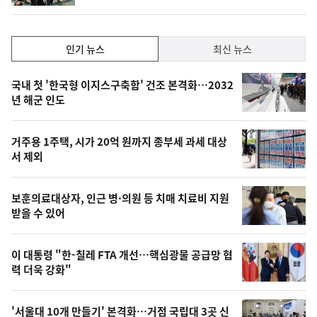
계
하
락
인
인기 뉴스
최신 뉴스
기,
인
기
최
국내 첫 '한국형 이지스구축함' 건조 본격화…2032
뉴
년 해군 인도
신,
스
오
거주용 1주택, 시가 20억 원까지 종부세 과세 대상
늘
서 제외
의
영
보훈의료대상자, 인근 병·의원 등 치매 치료비 지원
상
받을 수 있어
,
오
이 대통령 "한-칠레 FTA 개선…핵심광물 공급망 협
력 더욱 강화"
늘
의
'서울대 10개 만들기' 본격화…거점 국립대 3곳 신