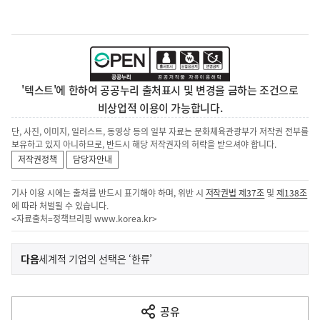
'텍스트'에 한하여 공공누리 출처표시 및 변경을 금하는 조건으로
비상업적 이용이 가능합니다.
단, 사진, 이미지, 일러스트, 동영상 등의 일부 자료는 문화체육관광부가 저작권 전부를
보유하고 있지 아니하므로, 반드시 해당 저작권자의 허락을 받으셔야 합니다.
저작권정책
담당자안내
기사 이용 시에는 출처를 반드시 표기해야 하며, 위반 시
저작권법 제37조
및
제138조
에 따라 처벌될 수 있습니다.
<자료출처=정책브리핑
www.korea.kr
>
이
기
다음
세계적 기업의 선택은 ‘한류’
사
전
다
공유
열