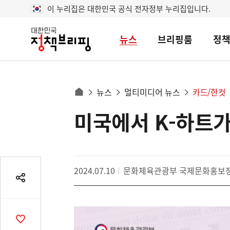
이 누리집은 대한민국 공식 전자정부 누리집입니다.
뉴스
브리핑룸
정
대
한
민
국
정
사
뉴스
멀티미디어 뉴스
카드/한컷
책
홈
브
이
으
미국에서 K-하트가
콘
리
트
로
핑
텐
이
츠
동
영
경
2024.07.10
문화체육관광부 국제문화홍보
역
로
공
유
열
기
공