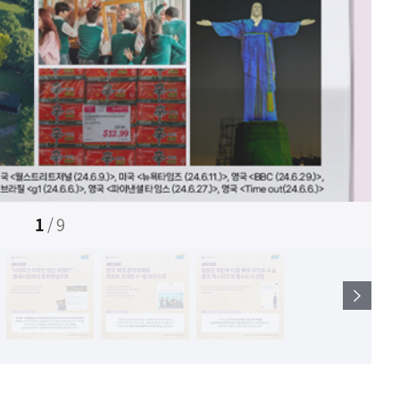
1
/
9