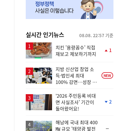
실시간 인기뉴스
08.08. 22:57 기준
치킨 '용량꼼수' 직접
1
재보고 제보하기까지
단
계
상
지방 신산업 창업 소
승
득·법인세 최대
NEW
100% 감면…성장 지
원 강화
'2026 주민등록 비대
2
면 사실조사' 기간이
단
돌아왔어요!
계
하
락
해남에 국내 최대 400
순
㎿ 규모 '태양광 발전