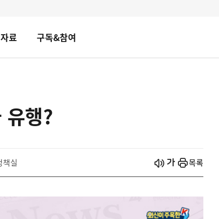
책자료
구독&참여
 유행?
시작
열기
정책실
목록