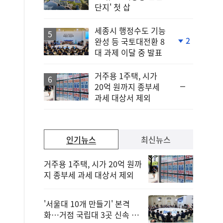
위
단지' 첫 삽
동
일
세종시 행정수도 기능
2
완성 등 국토대전환 8
단
대 과제 이달 중 발표
계
하
락
거주용 1주택, 시가
순
20억 원까지 종부세
위
과세 대상서 제외
동
일
인기뉴스
최신뉴스
거주용 1주택, 시가 20억 원까
지 종부세 과세 대상서 제외
'서울대 10개 만들기' 본격
화…거점 국립대 3곳 신속 선