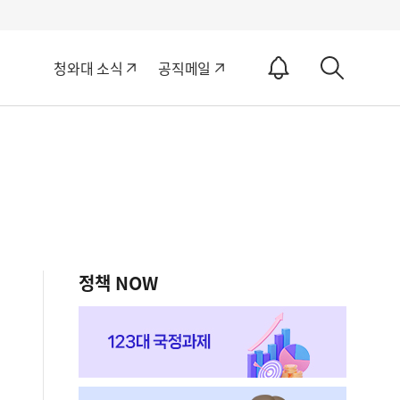
알
청와대 소식
공직메일
림
상
ON
세
검
색
정책 NOW