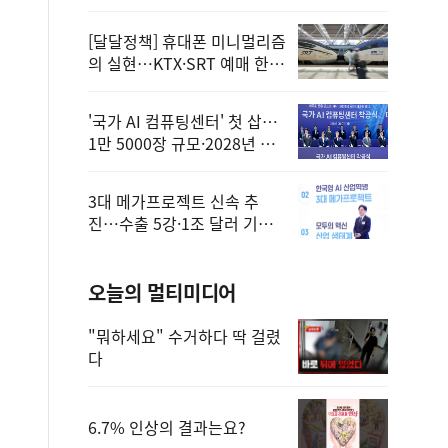
정
[달달정책] 휴대폰 미니멀리즘
의 실현…KTX·SRT 예매 한
번에 끝!
'국가 AI 컴퓨팅센터' 첫 삽…
1만 5000장 규모·2028년 완
공
3대 메가프로젝트 신속 추
진…수출 5강·1조 달러 기반
구축
오늘의 멀티미디어
"뭐하세요" 수거하다 딱 걸렸
다
6.7% 인상의 결과는요?