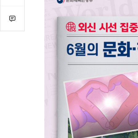
감
수
댓
글
수
(클
릭
시
댓
글
로
이
동)