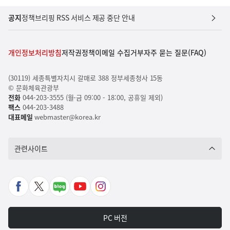
공지
정책브리핑 RSS 서비스 제공 중단 안내
개인정보처리방침
저작권정책
이메일 수집거부
자주 묻는 질문(FAQ)
(30119) 세종특별자치시 갈매로 388 정부세종청사 15동
© 문화체육관광부
전화
044-203-3555 (월-금 09:00 - 18:00, 공휴일 제외)
팩스
044-203-3488
대표메일
webmaster@korea.kr
관련사이트
페
X
네
유
인
이
바
이
튜
스
스
로
버
브
타
PC 버전
북
가
포
바
그