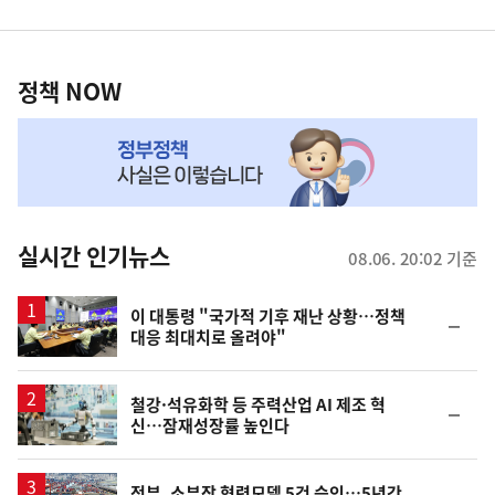
영
정
역
책
정책 NOW
NOW,
MY
맞
춤
뉴
실시간 인기뉴스
08.06. 20:02 기준
스
이 대통령 "국가적 기후 재난 상황…정책
순
대응 최대치로 올려야"
위
동
일
철강·석유화학 등 주력산업 AI 제조 혁
순
신…잠재성장률 높인다
위
동
일
정부, 소부장 협력모델 5건 승인…5년간