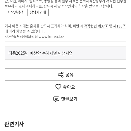
단, 사진, 이미지, 일러스트, 동영상 등의 일부 자료는 문화체육관광부가 저작권 전부를
보유하고 있지 아니하므로, 반드시 해당 저작권자의 허락을 받으셔야 합니다.
저작권정책
담당자안내
기사 이용 시에는 출처를 반드시 표기해야 하며, 위반 시
저작권법 제37조
및
제138조
에 따라 처벌될 수 있습니다.
<자료출처=정책브리핑
www.korea.kr
>
이
기
다음
2025년 예산안 수혜자별 민생사업
사
전
다
공유
열
음
기
좋아요
기
사
댓글
보기
관련기사