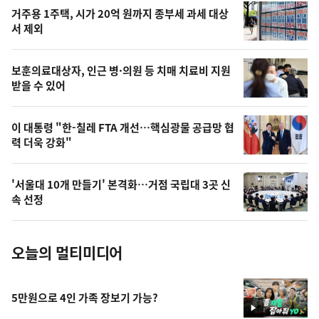
오
거주용 1주택, 시가 20억 원까지 종부세 과세 대상
늘
서 제외
의
영
보훈의료대상자, 인근 병·의원 등 치매 치료비 지원
상
받을 수 있어
,
오
이 대통령 "한-칠레 FTA 개선…핵심광물 공급망 협
력 더욱 강화"
늘
의
'서울대 10개 만들기' 본격화…거점 국립대 3곳 신
사
속 선정
진
오늘의 멀티미디어
5만원으로 4인 가족 장보기 가능?
영