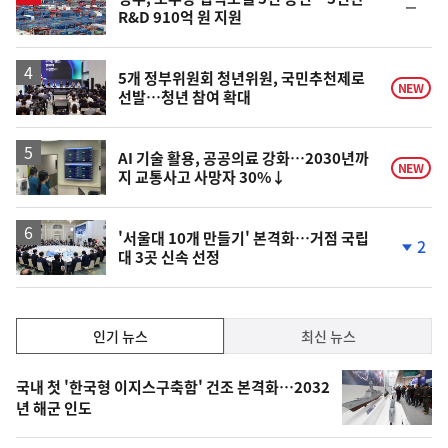
순
R&D 910억 원 지원
위
동
일
5개 정부위원회 청년위원, 국민추천제로
NEW
선발…청년 참여 확대
AI 기술 활용, 공공의료 강화…2030년까
NEW
지 교통사고 사망자 30%↓
'서울대 10개 만들기' 본격화…거점 국립
2
대 3곳 신속 선정
단
계
하
락
인
인기 뉴스
최신 뉴스
기,
인
기
최
국내 첫 '한국형 이지스구축함' 건조 본격화…2032
뉴
년 해군 인도
신,
스