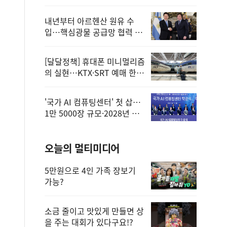
정
내년부터 아르헨산 원유 수
입…핵심광물 공급망 협력 체
계 마련
[달달정책] 휴대폰 미니멀리즘
의 실현…KTX·SRT 예매 한
번에 끝!
'국가 AI 컴퓨팅센터' 첫 삽…
1만 5000장 규모·2028년 완
공
오늘의 멀티미디어
5만원으로 4인 가족 장보기
가능?
소금 줄이고 맛있게 만들면 상
을 주는 대회가 있다구요!?