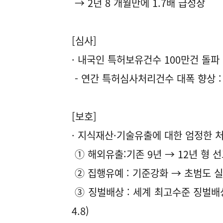
→ 2년 8 개월만에 1.7배 급성장
[심사]
· 내국인 특허보유건수 100만건 돌파
- 연간 특허심사처리건수 대폭 향상 : 18
[보호]
· 지식재산·기술유출에 대한 엄정한 
① 해외유출:기존 9년 → 12년 형 
② 집행유예 : 기준강화 → 초범도 실형
③ 징벌배상 : 세계 최고수준 징벌배상
4.8)