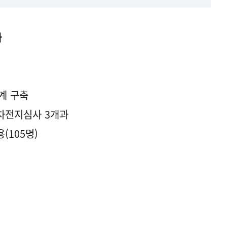
과
계 구축
차전지심사 3개과
(105명)