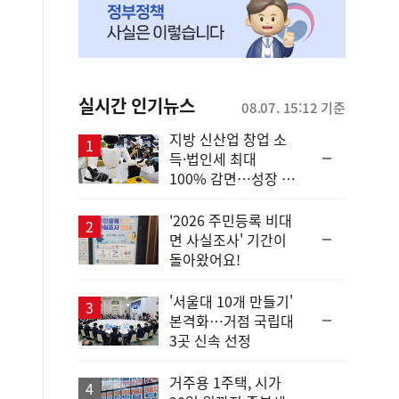
실시간 인기뉴스
08.07. 15:12 기준
지방 신산업 창업 소
순
득·법인세 최대
위
100% 감면…성장 지
동
원 강화
일
'2026 주민등록 비대
순
면 사실조사' 기간이
위
돌아왔어요!
동
일
'서울대 10개 만들기'
순
본격화…거점 국립대
위
3곳 신속 선정
동
일
거주용 1주택, 시가