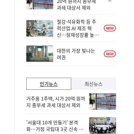
순
20억 원까지 종부세
위
과세 대상서 제외
동
일
철강·석유화학 등 주
력산업 AI 제조 혁
NEW
신…잠재성장률 높인
다
대한의 가장 빛나는
NEW
여권
인기뉴스
최신뉴스
거주용 1주택, 시가 20억 원까
지 종부세 과세 대상서 제외
'서울대 10개 만들기' 본격
화…거점 국립대 3곳 신속 선