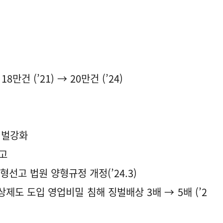
만건 (’21) → 20만건 (’24)
처벌강화
선고
선고 법원 양형규정 개정(’24.3)
제도 도입 영업비밀 침해 징벌배상 3배 → 5배 (’2