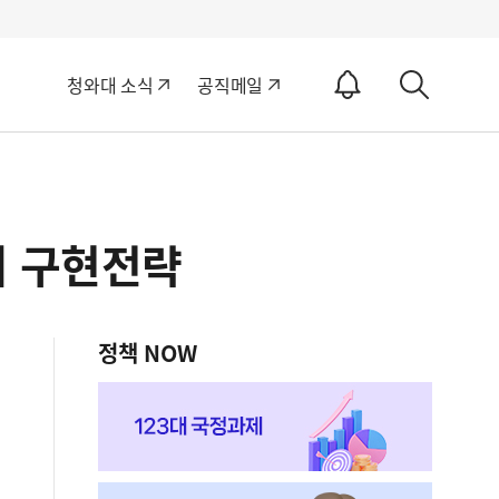
알
청와대 소식
공직메일
림
상
ON
세
검
색
제 구현전략
정책 NOW