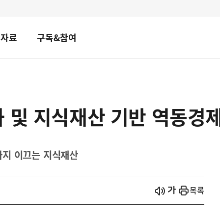
책자료
구독&참여
과 및 지식재산 기반 역동경
까지 이끄는 지식재산
시작
열기
목록