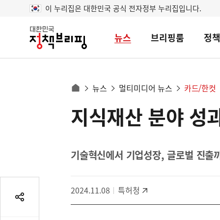
이 누리집은 대한민국 공식 전자정부 누리집입니다.
뉴스
브리핑룸
정
대
한
민
국
정
사
뉴스
멀티미디어 뉴스
카드/한컷
책
홈
브
이
으
지식재산 분야 성
콘
리
트
로
핑
텐
이
츠
동
영
기술혁신에서 기업성장, 글로벌 진출
경
역
로
2024.11.08
특허청
공
유