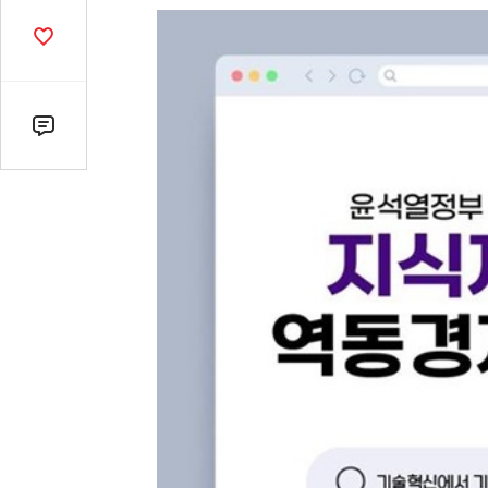
열
기
공
감
수
댓
글
수
(클
릭
시
댓
글
로
이
동)