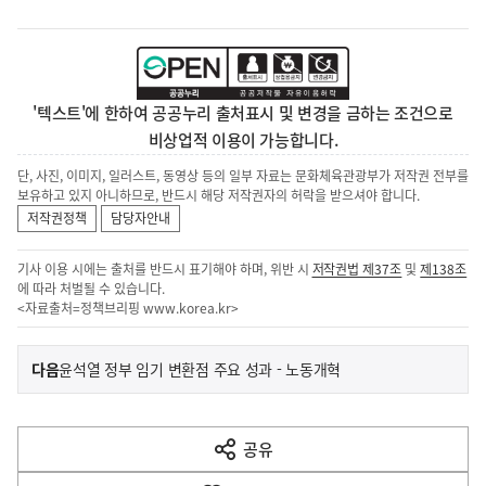
'텍스트'에 한하여 공공누리 출처표시 및 변경을 금하는 조건으로
비상업적 이용이 가능합니다.
단, 사진, 이미지, 일러스트, 동영상 등의 일부 자료는 문화체육관광부가 저작권 전부를
보유하고 있지 아니하므로, 반드시 해당 저작권자의 허락을 받으셔야 합니다.
저작권정책
담당자안내
기사 이용 시에는 출처를 반드시 표기해야 하며, 위반 시
저작권법 제37조
및
제138조
에 따라 처벌될 수 있습니다.
<자료출처=정책브리핑
www.korea.kr
>
이
기
다음
윤석열 정부 임기 변환점 주요 성과 - 노동개혁
사
전
다
공유
열
음
기