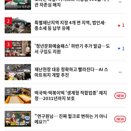
순
관 자존심 매치
상
위
동
일
특별재난지역 지정 4개 면 지역, 법인세·
1
종소세 등 납부 유예
단
계
상
승
'청년문화예술패스' 하반기 추가 발급…도
1
서 구입도 지원
단
계
하
락
재난현장 대응 정확하고 빨라진다…AI 스
순
마트워치 개발 추진
위
동
일
떡국떡·떡볶이떡 '생계형 적합업종' 재지
NEW
정…2031년까지 보호
영
"연구원님… 진짜 헐크로 변하는 거 아니
NEW
에요?!"
상