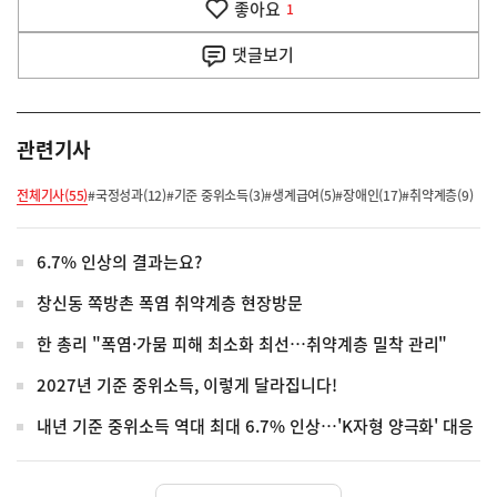
좋아요
기
1
사
댓글
보기
관련기사
전체기사(55)
#국정성과(12)
#기준 중위소득(3)
#생계급여(5)
#장애인(17)
#취약계층(9)
6.7% 인상의 결과는요?
창신동 쪽방촌 폭염 취약계층 현장방문
한 총리 "폭염·가뭄 피해 최소화 최선…취약계층 밀착 관리"
2027년 기준 중위소득, 이렇게 달라집니다!
내년 기준 중위소득 역대 최대 6.7% 인상…'K자형 양극화' 대응