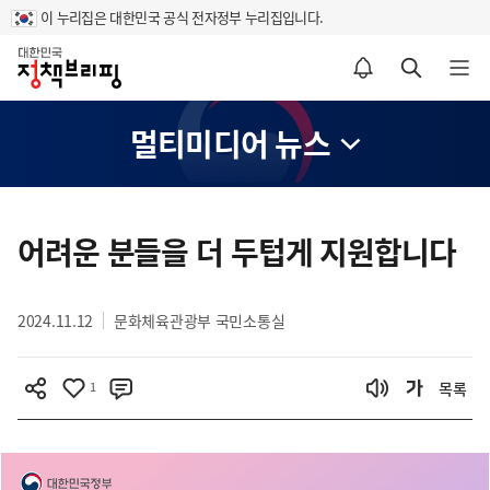
이 누리집은 대한민국 공식 전자정부 누리집입니다.
홈
알림설정 바로가기
검색 바로가기
메뉴 열기
멀티미디어 뉴스
콘
텐
어려운 분들을 더 두텁게 지원합니다
츠
영
2024.11.12
문화체육관광부 국민소통실
역
1
목록