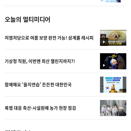
진
오늘의 멀티미디어
저염저당으로 여름 보양 완전 가능! 삼계롤 레시피
영
상
기상청 직원, 이번엔 최산 챌린지까지?!
영
상
함께해요 '을지연습' 든든한 대한민국
폭염 대응 축산·시설원예 농가 현장 점검