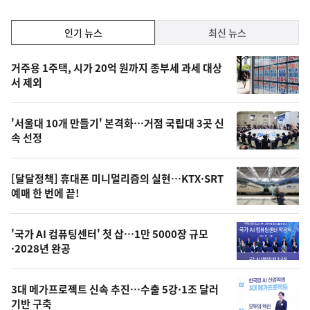
인
인기 뉴스
최신 뉴스
기,
인
기
최
거주용 1주택, 시가 20억 원까지 종부세 과세 대상
뉴
서 제외
신,
스
오
'서울대 10개 만들기' 본격화…거점 국립대 3곳 신
늘
속 선정
의
영
[달달정책] 휴대폰 미니멀리즘의 실현…KTX·SRT
상
예매 한 번에 끝!
,
오
'국가 AI 컴퓨팅센터' 첫 삽…1만 5000장 규모
·2028년 완공
늘
의
3대 메가프로젝트 신속 추진…수출 5강·1조 달러
사
기반 구축