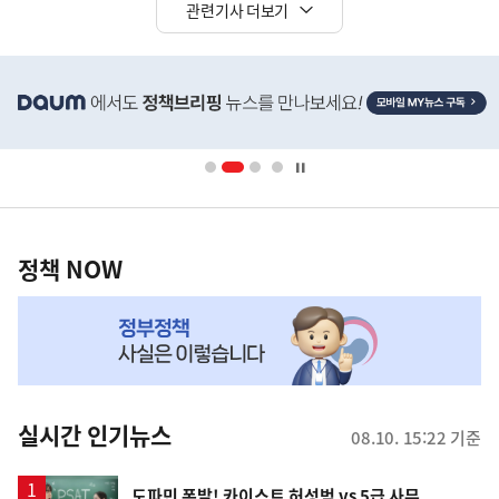
관련기사 더보기
히
단
배
너
영
정
역
책
정책 NOW
NOW,
MY
맞
춤
뉴
실시간 인기뉴스
08.10. 15:22 기준
스
영
도파민 폭발! 카이스트 허성범 vs 5급 사무