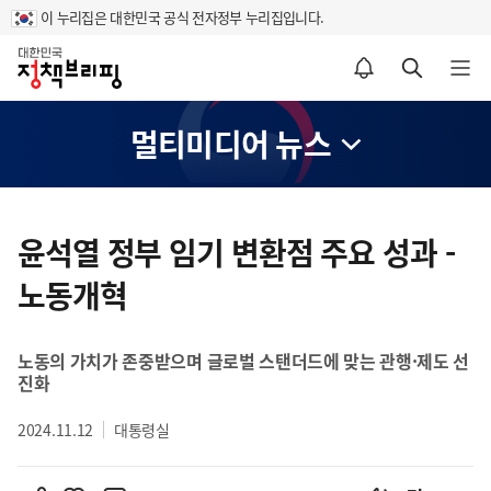
이 누리집은 대한민국 공식 전자정부 누리집입니다.
홈
알림설정 바로가기
검색 바로가기
메뉴 열기
멀티미디어 뉴스
콘
텐
윤석열 정부 임기 변환점 주요 성과 -
츠
노동개혁
영
역
노동의 가치가 존중받으며 글로벌 스탠더드에 맞는 관행·제도 선
진화
2024.11.12
대통령실