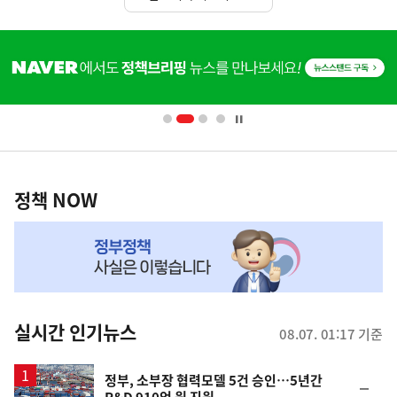
히
단
배
너
영
정
역
책
정책 NOW
NOW,
MY
맞
춤
뉴
실시간 인기뉴스
08.07. 01:17 기준
스
정부, 소부장 협력모델 5건 승인…5년간
순
R&D 910억 원 지원