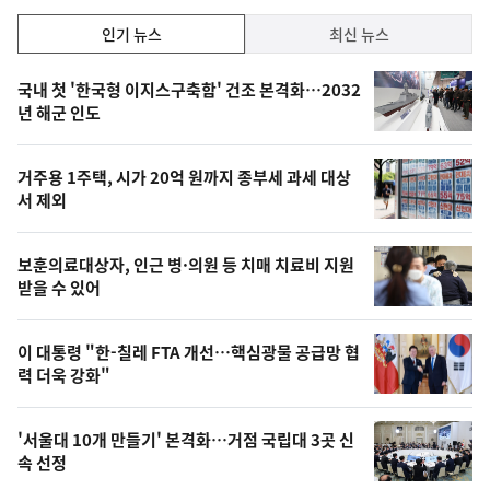
인
인기 뉴스
최신 뉴스
기,
인
기
최
국내 첫 '한국형 이지스구축함' 건조 본격화…2032
뉴
년 해군 인도
신,
스
오
거주용 1주택, 시가 20억 원까지 종부세 과세 대상
늘
서 제외
의
영
보훈의료대상자, 인근 병·의원 등 치매 치료비 지원
상
받을 수 있어
,
오
이 대통령 "한-칠레 FTA 개선…핵심광물 공급망 협
력 더욱 강화"
늘
의
'서울대 10개 만들기' 본격화…거점 국립대 3곳 신
사
속 선정
진