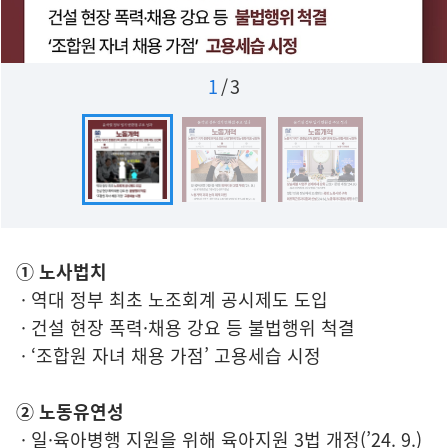
1
/
3
① 노사법치
· 역대 정부 최초 노조회계 공시제도 도입
· 건설 현장 폭력·채용 강요 등 불법행위 척결
· ‘조합원 자녀 채용 가점’ 고용세습 시정
② 노동유연성
· 일·육아병행 지원을 위해 육아지원 3법 개정(’24. 9.)