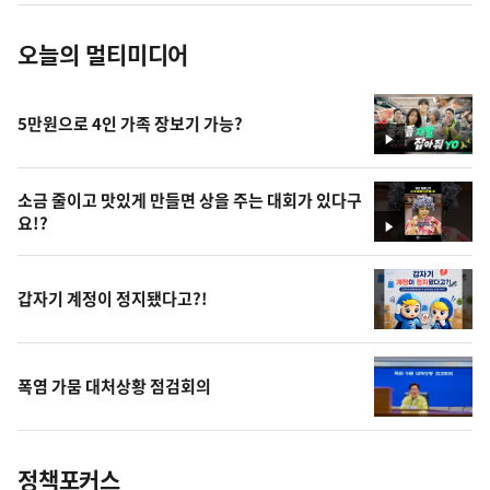
오늘의 멀티미디어
5만원으로 4인 가족 장보기 가능?
영
상
소금 줄이고 맛있게 만들면 상을 주는 대회가 있다구
요!?
영
상
갑자기 계정이 정지됐다고?!
폭염 가뭄 대처상황 점검회의
정책포커스