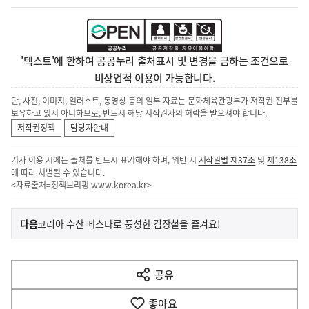
'텍스트'에 한하여 공공누리 출처표시 및 변경을 금하는 조건으로
비상업적 이용이 가능합니다.
단, 사진, 이미지, 일러스트, 동영상 등의 일부 자료는 문화체육관광부가 저작권 전부를
보유하고 있지 아니하므로, 반드시 해당 저작권자의 허락을 받으셔야 합니다.
저작권정책
담당자안내
기사 이용 시에는 출처를 반드시 표기해야 하며, 위반 시
저작권법 제37조
및
제138조
에 따라 처벌될 수 있습니다.
<자료출처=정책브리핑
www.korea.kr
>
이
기
다음
코리아 수산 페스타로 풍성한 김장철을 즐겨요!
사
전
다
공유
열
음
기
좋아요
기