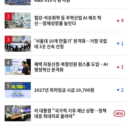
위
동
일
철강·석유화학 등 주력산업 AI 제조 혁
4
신…잠재성장률 높인다
단
계
상
승
'서울대 10개 만들기' 본격화…거점 국립
1
대 3곳 신속 선정
단
계
하
락
혜택 자동신청·복합민원 원스톱 도입…AI
1
행정혁신 본격화
단
계
상
승
2
2027년 최저임금 시급 10,700원
단
계
하
락
이 대통령 "국가적 기후 재난 상황…정책
NEW
대응 최대치로 올려야"