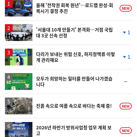
올해 '전작권 회복 원년'…로드맵 완성·회
NEW
복시기 결정 추진
'서울대 10개 만들기' 본격화…거점 국립
1
대 3곳 신속 선정
단
계
하
락
다리가 보내는 위험 신호, 하지정맥류 이렇
1
게 관리해요
단
계
하
락
모두가 희망하는 일터를 만들어 나가겠습
순
니다
위
동
일
진흙 속으로 여름 속으로 바다는 축제 중!
NEW
2026년 하반기 방위사업청 업무 계획 보
NEW
고