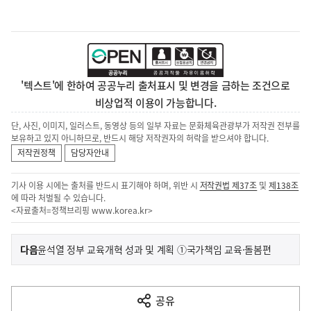
'텍스트'에 한하여 공공누리 출처표시 및 변경을 금하는 조건으로
비상업적 이용이 가능합니다.
단, 사진, 이미지, 일러스트, 동영상 등의 일부 자료는 문화체육관광부가 저작권 전부를
보유하고 있지 아니하므로, 반드시 해당 저작권자의 허락을 받으셔야 합니다.
저작권정책
담당자안내
기사 이용 시에는 출처를 반드시 표기해야 하며, 위반 시
저작권법 제37조
및
제138조
에 따라 처벌될 수 있습니다.
<자료출처=정책브리핑
www.korea.kr
>
이
기
다음
윤석열 정부 교육개혁 성과 및 계획 ①국가책임 교육·돌봄편
사
전
다
공유
열
음