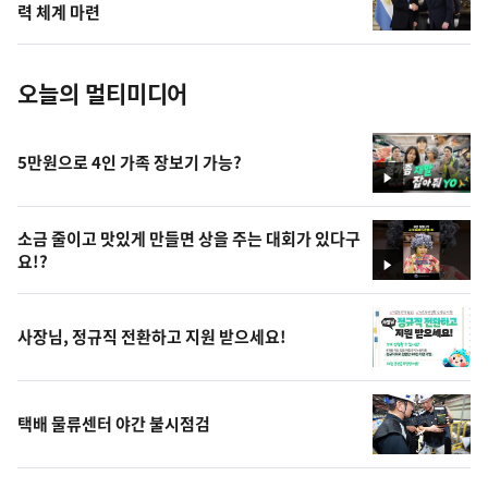
사
력 체계 마련
진
오늘의 멀티미디어
5만원으로 4인 가족 장보기 가능?
영
상
소금 줄이고 맛있게 만들면 상을 주는 대회가 있다구
요!?
영
상
사장님, 정규직 전환하고 지원 받으세요!
택배 물류센터 야간 불시점검