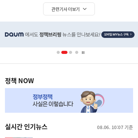
관련기사 더보기
히
단
배
너
영
정
역
책
정책 NOW
NOW,
MY
맞
춤
뉴
실시간 인기뉴스
08.06. 10:07 기준
스