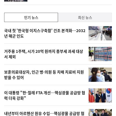
인
인기 뉴스
최신 뉴스
기,
인
기
최
국내 첫 '한국형 이지스구축함' 건조 본격화…2032
뉴
년 해군 인도
신,
스
오
거주용 1주택, 시가 20억 원까지 종부세 과세 대상
늘
서 제외
의
영
보훈의료대상자, 인근 병·의원 등 치매 치료비 지원
상
받을 수 있어
,
오
이 대통령 "한-칠레 FTA 개선…핵심광물 공급망 협
력 더욱 강화"
늘
의
내년부터 아르헨산 원유 수입…핵심광물 공급망 협