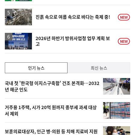
동
일
진흙 속으로 여름 속으로 바다는 축제 중!
NEW
2026년 하반기 방위사업청 업무 계획 보
NEW
고
인
인기 뉴스
최신 뉴스
기,
인
기
최
국내 첫 '한국형 이지스구축함' 건조 본격화…2032
뉴
년 해군 인도
신,
스
오
거주용 1주택, 시가 20억 원까지 종부세 과세 대상
늘
서 제외
의
영
보훈의료대상자, 인근 병·의원 등 치매 치료비 지원