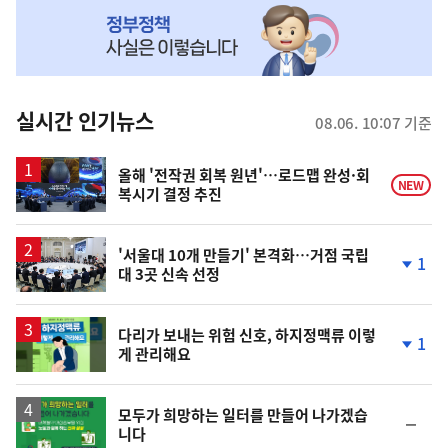
NOW,
MY
맞
춤
뉴
실시간 인기뉴스
08.06. 10:07 기준
스
올해 '전작권 회복 원년'…로드맵 완성·회
NEW
복시기 결정 추진
'서울대 10개 만들기' 본격화…거점 국립
1
대 3곳 신속 선정
단
계
하
락
다리가 보내는 위험 신호, 하지정맥류 이렇
1
게 관리해요
단
계
하
락
모두가 희망하는 일터를 만들어 나가겠습
순
니다
위