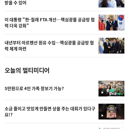
상
받을 수 있어
,
오
이 대통령 "한-칠레 FTA 개선…핵심광물 공급망 협
력 더욱 강화"
늘
의
내년부터 아르헨산 원유 수입…핵심광물 공급망 협
사
력 체계 마련
진
오늘의 멀티미디어
5만원으로 4인 가족 장보기 가능?
영
상
소금 줄이고 맛있게 만들면 상을 주는 대회가 있다구
요!?
영
상