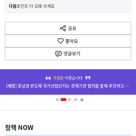
이
기
다음
포인트 더 오래 쓰세요
사
전
다
공유
열
음
기
좋아요
기
사
댓글
보기
히
단
[해명] 호남권 반도체 국가산업단지는 관계기관 협의를 통해 추진하고 있습니다
배
너
영
정
역
책
정책 NOW