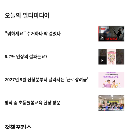
진
오늘의 멀티미디어
"뭐하세요" 수거하다 딱 걸렸다
영
상
6.7% 인상의 결과는요?
영
상
2027년 9월 신청분부터 달라지는 '근로장려금'
방학 중 초등돌봄교육 현장 방문
정책포커스