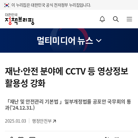
이 누리집은 대한민국 공식 전자정부 누리집입니다.
홈
알림설정 바로가기
검색 바로가기
메뉴 열기
멀티미디어 뉴스
콘
텐
재난·안전 분야에 CCTV 등 영상정보
츠
활용성 강화
영
역
「재난 및 안전관리 기본법 」일부개정법률 공포안 국무회의 통
과(’24.12.31.)
2025.01.03
행정안전부