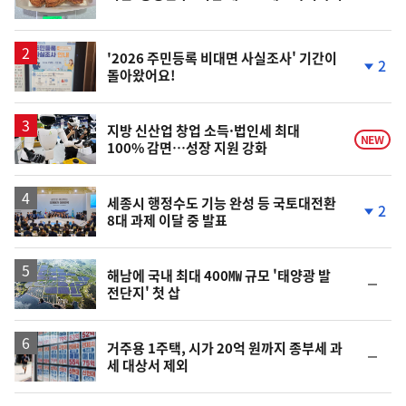
단
계
상
승
'2026 주민등록 비대면 사실조사' 기간이
2
돌아왔어요!
단
계
하
락
지방 신산업 창업 소득·법인세 최대
NEW
100% 감면…성장 지원 강화
세종시 행정수도 기능 완성 등 국토대전환
2
8대 과제 이달 중 발표
단
계
하
락
해남에 국내 최대 400㎿ 규모 '태양광 발
순
전단지' 첫 삽
위
동
일
거주용 1주택, 시가 20억 원까지 종부세 과
순
세 대상서 제외
위
동
일