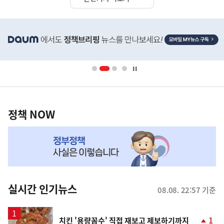
히
단
배
너
영
정
역
책
정책 NOW
NOW,
MY
맞
춤
뉴
실시간 인기뉴스
08.08. 22:57 기준
스
1
치킨 '용량꼼수' 직접 재보고 제보하기까지