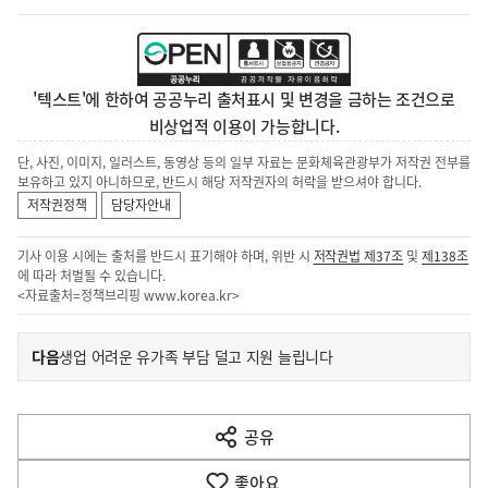
'텍스트'에 한하여 공공누리 출처표시 및 변경을 금하는 조건으로
비상업적 이용이 가능합니다.
단, 사진, 이미지, 일러스트, 동영상 등의 일부 자료는 문화체육관광부가 저작권 전부를
보유하고 있지 아니하므로, 반드시 해당 저작권자의 허락을 받으셔야 합니다.
저작권정책
담당자안내
기사 이용 시에는 출처를 반드시 표기해야 하며, 위반 시
저작권법 제37조
및
제138조
에 따라 처벌될 수 있습니다.
<자료출처=정책브리핑
www.korea.kr
>
이
기
다음
생업 어려운 유가족 부담 덜고 지원 늘립니다
사
전
다
공유
열
음
기
좋아요
기