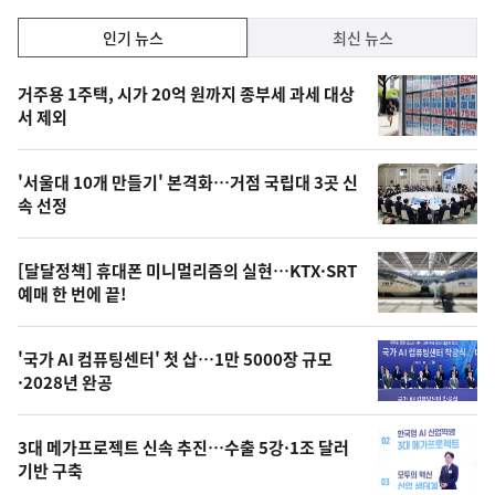
인
인기 뉴스
최신 뉴스
기,
인
기
최
거주용 1주택, 시가 20억 원까지 종부세 과세 대상
뉴
서 제외
신,
스
오
'서울대 10개 만들기' 본격화…거점 국립대 3곳 신
늘
속 선정
의
영
[달달정책] 휴대폰 미니멀리즘의 실현…KTX·SRT
상
예매 한 번에 끝!
,
오
'국가 AI 컴퓨팅센터' 첫 삽…1만 5000장 규모
·2028년 완공
늘
의
3대 메가프로젝트 신속 추진…수출 5강·1조 달러
사
기반 구축