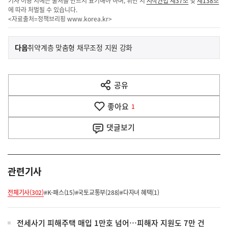
기사 이용 시에는 출처를 반드시 표기해야 하며, 위반 시
저작권법 제37조
및
제138조
에 따라 처벌될 수 있습니다.
<자료출처=정책브리핑
www.korea.kr
>
이
기
다음
취약계층 맞춤형 채무조정 지원 강화
사
전
다
공유
열
음
기
좋아요
기
1
사
댓글
보기
관련기사
전체기사(302)
#K-패스(15)
#국토교통부(288)
#다자녀 혜택(1)
전세사기 피해주택 매입 1만호 넘어…피해자 지원도 7만 건