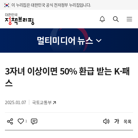
이 누리집은 대한민국 공식 전자정부 누리집입니다.
홈
알림설정 바로가기
검색 바로가기
메뉴 열기
멀티미디어 뉴스
콘
텐
3자녀 이상이면 50% 환급 받는 K-패
츠
스
영
역
2025.01.07
국토교통부
1
목록