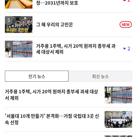
정…2031년까지 보호
단
계
상
승
영
그 해 우리의 고민은
NEW
상
거주용 1주택, 시가 20억 원까지 종부세 과
2
세 대상서 제외
단
계
하
락
인
인기 뉴스
최신 뉴스
기,
인
기
최
거주용 1주택, 시가 20억 원까지 종부세 과세 대상
뉴
서 제외
신,
스
오
'서울대 10개 만들기' 본격화…거점 국립대 3곳 신
늘
속 선정
의