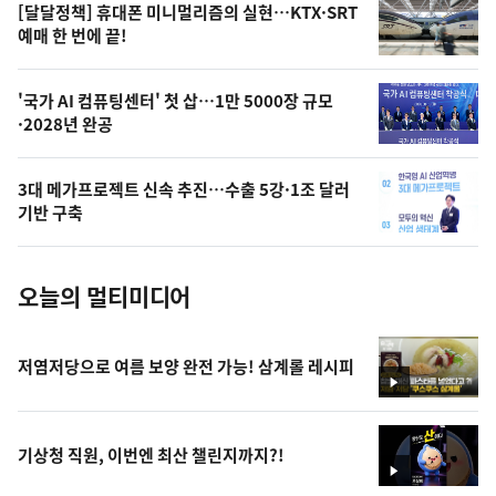
영
[달달정책] 휴대폰 미니멀리즘의 실현…KTX·SRT
상
예매 한 번에 끝!
,
오
'국가 AI 컴퓨팅센터' 첫 삽…1만 5000장 규모
·2028년 완공
늘
의
3대 메가프로젝트 신속 추진…수출 5강·1조 달러
사
기반 구축
진
오늘의 멀티미디어
저염저당으로 여름 보양 완전 가능! 삼계롤 레시피
영
상
기상청 직원, 이번엔 최산 챌린지까지?!
영