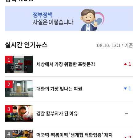
NOW,
MY
맞
춤
뉴
실시간 인기뉴스
08.10. 13:17 기준
스
영
1
세상에서 가장 위험한 포켓몬?!
상
단
계
상
승
영
1
대한의 가장 빛나는 여권
상
단
계
하
락
영
순
경찰 할부지가 된 이유
상
위
동
일
떡국떡·떡볶이떡 '생계형 적합업종' 재지
2