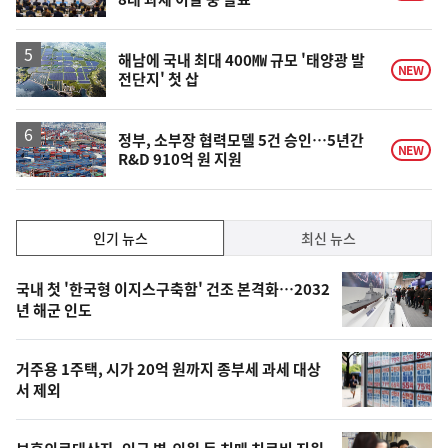
해남에 국내 최대 400㎿ 규모 '태양광 발
NEW
전단지' 첫 삽
정부, 소부장 협력모델 5건 승인…5년간
NEW
R&D 910억 원 지원
인
인기 뉴스
최신 뉴스
기,
인
기
최
국내 첫 '한국형 이지스구축함' 건조 본격화…2032
뉴
년 해군 인도
신,
스
오
거주용 1주택, 시가 20억 원까지 종부세 과세 대상
늘
서 제외
의
영