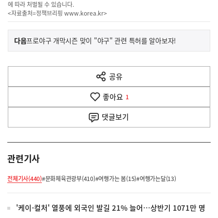
에 따라 처벌될 수 있습니다.
<자료출처=정책브리핑
www.korea.kr
>
이
기
다음
프로야구 개막시즌 맞이 "야구" 관련 특허를 알아보자!
사
전
다
공유
열
음
기
좋아요
기
1
사
댓글
보기
관련기사
전체기사(440)
#문화체육관광부(410)
#여행가는 봄(15)
#여행가는달(13)
'케이-컬처' 열풍에 외국인 발길 21% 늘어…상반기 1071만 명