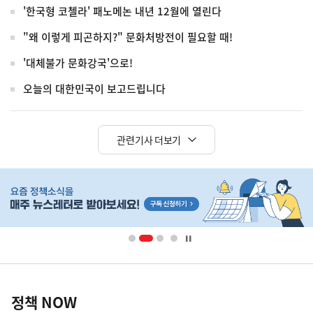
'한국형 코첼라' 패노메논 내년 12월에 열린다
"왜 이렇게 피곤하지?" 문화처방전이 필요할 때!
'대체불가 문화강국'으로!
오늘의 대한민국이 보고드립니다
관련기사 더보기
히
단
배
너
영
정
역
책
정책 NOW