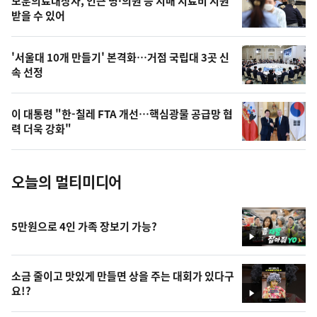
보훈의료대상자, 인근 병·의원 등 치매 치료비 지원
상
받을 수 있어
,
오
'서울대 10개 만들기' 본격화…거점 국립대 3곳 신
속 선정
늘
의
이 대통령 "한-칠레 FTA 개선…핵심광물 공급망 협
사
력 더욱 강화"
진
오늘의 멀티미디어
5만원으로 4인 가족 장보기 가능?
영
상
소금 줄이고 맛있게 만들면 상을 주는 대회가 있다구
요!?
영
상