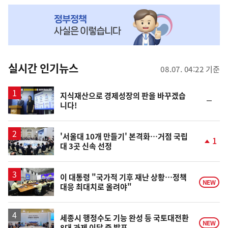
NOW,
MY
맞
춤
뉴
실시간 인기뉴스
08.07. 04:22 기준
스
지식재산으로 경제성장의 판을 바꾸겠습
순
니다!
위
동
일
'서울대 10개 만들기' 본격화…거점 국립
1
대 3곳 신속 선정
단
계
상
승
이 대통령 "국가적 기후 재난 상황…정책
NEW
대응 최대치로 올려야"
세종시 행정수도 기능 완성 등 국토대전환
NEW
8대 과제 이달 중 발표