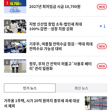
승
2027년 최저임금 시급 10,700원
NEW
지방 신산업 창업 소득·법인세 최대
1
100% 감면…성장 지원 강화
단
계
하
락
기후부, 여름철 전력수급 점검…역대 최대
NEW
전력수요 가능성 대비
정부, 부처 간 칸막이 허물고 '사용후 배터
NEW
리' 관리 일원화
인
인기 뉴스
최신 뉴스
기,
인
기
최
거주용 1주택, 시가 20억 원까지 종부세 과세 대상
뉴
서 제외
신,