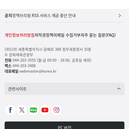
공지
정책브리핑 RSS 서비스 제공 중단 안내
개인정보처리방침
저작권정책
이메일 수집거부
자주 묻는 질문(FAQ)
(30119) 세종특별자치시 갈매로 388 정부세종청사 15동
© 문화체육관광부
전화
044-203-3555 (월-금 09:00 - 18:00, 공휴일 제외)
팩스
044-203-3488
대표메일
webmaster@korea.kr
관련사이트
페
X
네
유
인
이
바
이
튜
스
스
로
버
브
타
PC 버전