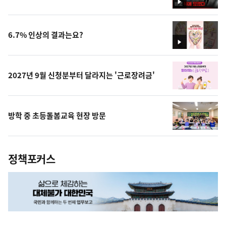
영
상
6.7% 인상의 결과는요?
영
상
2027년 9월 신청분부터 달라지는 '근로장려금'
방학 중 초등돌봄교육 현장 방문
정책포커스