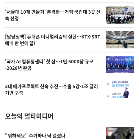
스
오
'서울대 10개 만들기' 본격화…거점 국립대 3곳 신
늘
속 선정
의
영
[달달정책] 휴대폰 미니멀리즘의 실현…KTX·SRT
상
예매 한 번에 끝!
,
오
'국가 AI 컴퓨팅센터' 첫 삽…1만 5000장 규모
·2028년 완공
늘
의
3대 메가프로젝트 신속 추진…수출 5강·1조 달러
사
기반 구축
진
오늘의 멀티미디어
"뭐하세요" 수거하다 딱 걸렸다