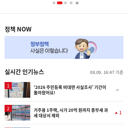
너
영
정
역
책
정책 NOW
NOW,
MY
맞
춤
뉴
실시간 인기뉴스
08.09. 16:47 기준
스
'2026 주민등록 비대면 사실조사' 기간이
순
돌아왔어요!
위
동
일
거주용 1주택, 시가 20억 원까지 종부세 과
1
세 대상서 제외
단
계
상