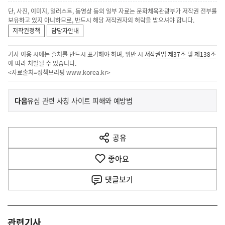
단, 사진, 이미지, 일러스트, 동영상 등의 일부 자료는 문화체육관광부가 저작권 전부를
보유하고 있지 아니하므로, 반드시 해당 저작권자의 허락을 받으셔야 합니다.
저작권정책
담당자안내
기사 이용 시에는 출처를 반드시 표기해야 하며, 위반 시
저작권법 제37조
및
제138조
에 따라 처벌될 수 있습니다.
<자료출처=정책브리핑
www.korea.kr
>
이
기
다음
유심 관련 사칭 사이트 피해와 예방법
사
전
다
공유
열
음
기
좋아요
기
사
댓글
보기
관련기사