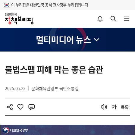
이 누리집은 대한민국 공식 전자정부 누리집입니다.
홈
알림설정 바로가기
검색 바로가기
메뉴 열기
멀티미디어 뉴스
콘
텐
불법스팸 피해 막는 좋은 습관
츠
영
2025.05.22
문화체육관광부 국민소통실
역
목록