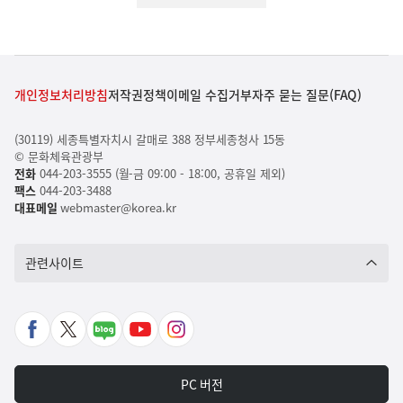
개인정보처리방침
저작권정책
이메일 수집거부
자주 묻는 질문(FAQ)
(30119) 세종특별자치시 갈매로 388 정부세종청사 15동
© 문화체육관광부
전화
044-203-3555 (월-금 09:00 - 18:00, 공휴일 제외)
팩스
044-203-3488
대표메일
webmaster@korea.kr
관련사이트
페
X
네
유
인
이
바
이
튜
스
스
로
버
브
타
PC 버전
북
가
포
바
그