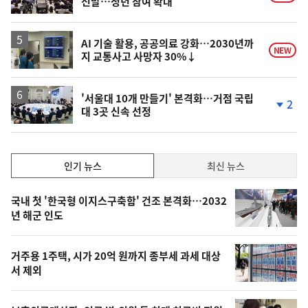
선발…청년 참여 확대
AI 기술 활용, 공공의료 강화…2030년까
NEW
지 교통사고 사망자 30%↓
'서울대 10개 만들기' 본격화…거점 국립
2
대 3곳 신속 선정
단
계
하
락
인
인기 뉴스
최신 뉴스
기,
인
기
최
국내 첫 '한국형 이지스구축함' 건조 본격화…2032
뉴
년 해군 인도
신,
스
오
거주용 1주택, 시가 20억 원까지 종부세 과세 대상
늘
서 제외
의
영