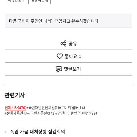
이
기
다음
'국민이 주인인 나라', 책임지고 완수하겠습니다
사
전
다
공유
열
음
기
좋아요
기
1
사
댓글
보기
관련기사
전체기사(476)
#국민재난안전포털(1)
#무더위 쉼터(14)
#문화체육관광부 국민소통실(373)
#안전디딤돌앱(4)
#폭염(99)
폭염 가뭄 대처상황 점검회의