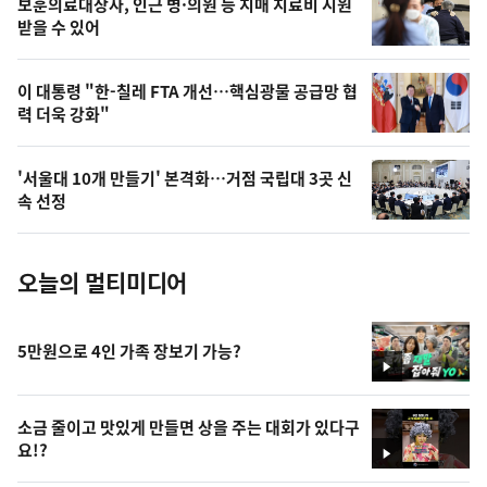
보훈의료대상자, 인근 병·의원 등 치매 치료비 지원
상
받을 수 있어
,
오
이 대통령 "한-칠레 FTA 개선…핵심광물 공급망 협
력 더욱 강화"
늘
의
'서울대 10개 만들기' 본격화…거점 국립대 3곳 신
사
속 선정
진
오늘의 멀티미디어
5만원으로 4인 가족 장보기 가능?
영
상
소금 줄이고 맛있게 만들면 상을 주는 대회가 있다구
요!?
영
상