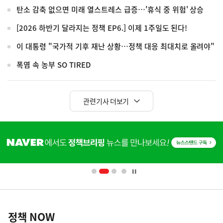
탄소 감축 없으면 미래 열스트레스 급증…'휴식 중 위험' 상승
[2026 하반기 달라지는 정책 EP6.] 이제 1주일도 된다!
이 대통령 "국가적 기후 재난 상황…정책 대응 최대치로 올려야"
폭염 속 농부 SO TIRED
관련기사 더보기
히
단
배
너
영
정
역
책
정책 NOW