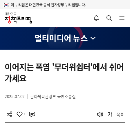
이 누리집은 대한민국 공식 전자정부 누리집입니다.
홈
알림설정 바로가기
검색 바로가기
메뉴 열기
멀티미디어 뉴스
콘
텐
이어지는 폭염 '무더위쉼터'에서 쉬어
츠
가세요
영
역
2025.07.02
문화체육관광부 국민소통실
1
목록