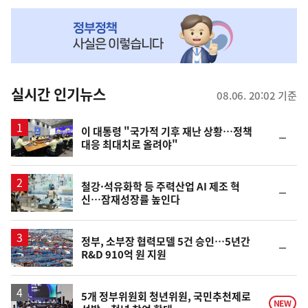
NOW,
MY
맞
춤
뉴
실시간 인기뉴스
08.06. 20:02 기준
스
이 대통령 "국가적 기후 재난 상황…정책
순
대응 최대치로 올려야"
위
동
일
철강·석유화학 등 주력산업 AI 제조 혁
순
신…잠재성장률 높인다
위
동
일
정부, 소부장 협력모델 5건 승인…5년간
순
R&D 910억 원 지원
위
동
일
5개 정부위원회 청년위원, 국민추천제로
NEW