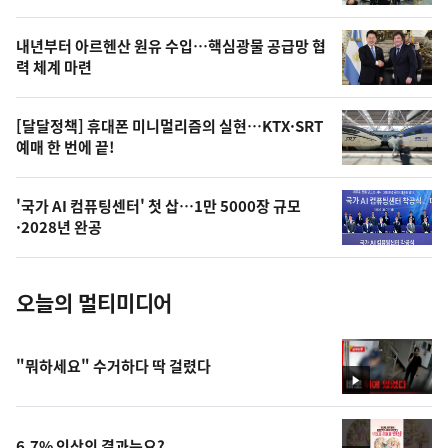
의
영
내년부터 아르헨산 원유 수입…핵심광물 공급망 협
상
력 체계 마련
,
오
[달달정책] 휴대폰 미니멀리즘의 실현…KTX·SRT
예매 한 번에 끝!
늘
의
'국가 AI 컴퓨팅센터' 첫 삽…1만 5000장 규모
사
·2028년 완공
진
오늘의 멀티미디어
"뭐하세요" 수거하다 딱 걸렸다
영
상
6.7% 인상의 결과는요?