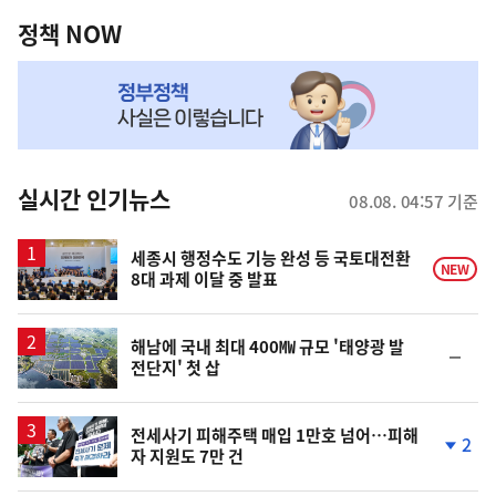
역
책
정책 NOW
NOW,
MY
맞
춤
뉴
실시간 인기뉴스
08.08. 04:57 기준
스
세종시 행정수도 기능 완성 등 국토대전환
NEW
8대 과제 이달 중 발표
해남에 국내 최대 400㎿ 규모 '태양광 발
순
전단지' 첫 삽
위
동
일
전세사기 피해주택 매입 1만호 넘어…피해
2
자 지원도 7만 건
단
계