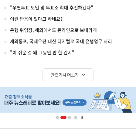
"우편투표 도입 및 투표소 확대 추진하겠다"
이런 반응이 있다고 하네요?
은행 위임장, 해외에서도 온라인으로 보내라개
재외동포, 국제우편 대신 디지털로 국내 은행업무 처리
"이 쉬운 걸 왜 그동안 안 한 건지"
관련기사 더보기
히
단
배
너
영
정