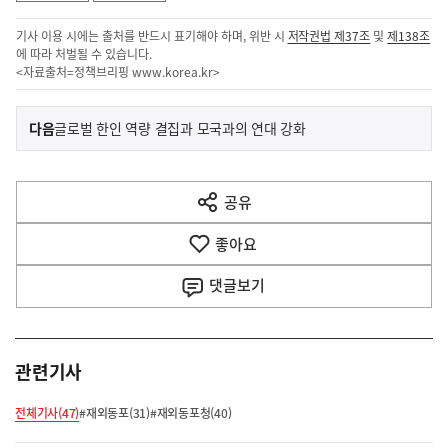
기사 이용 시에는 출처를 반드시 표기해야 하며, 위반 시
저작권법 제37조
및
제138조
에 따라 처벌될 수 있습니다.
<자료출처=정책브리핑
www.korea.kr
>
이
기
다음
글로벌 한인 역량 결집과 모국과의 연대 강화
사
전
다
공유
열
음
기
좋아요
기
사
댓글
보기
관련기사
전체기사(47)
#재외동포(31)
#재외동포청(40)