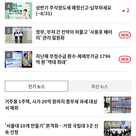
하
락
상반기 주식양도세 예정신고·납부하세요
2
(~8/31)
단
계
상
승
정부, 부처 간 칸막이 허물고 '사용후 배터
NEW
리' 관리 일원화
지난해 부정수급 환수·제재부가금 1796
NEW
억 원 '역대 최대'
인
인기 뉴스
최신 뉴스
기,
인
기
최
거주용 1주택, 시가 20억 원까지 종부세 과세 대상
뉴
서 제외
신,
스
오
'서울대 10개 만들기' 본격화…거점 국립대 3곳 신
늘
속 선정