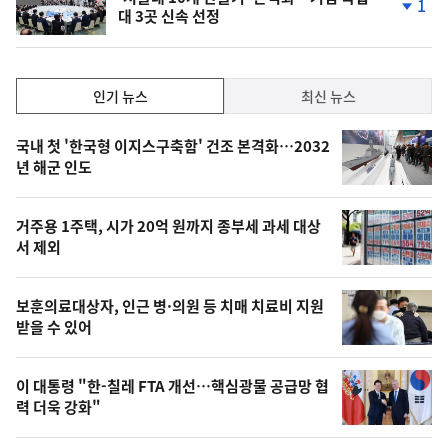
1
대 3곳 신속 선정
단
계
하
락
인
인기 뉴스
최신 뉴스
기,
인
기
최
국내 첫 '한국형 이지스구축함' 건조 본격화…2032
뉴
년 해군 인도
신,
스
오
거주용 1주택, 시가 20억 원까지 종부세 과세 대상
늘
서 제외
의
영
보훈의료대상자, 인근 병·의원 등 치매 치료비 지원
상
받을 수 있어
,
오
이 대통령 "한-칠레 FTA 개선…핵심광물 공급망 협
력 더욱 강화"
늘