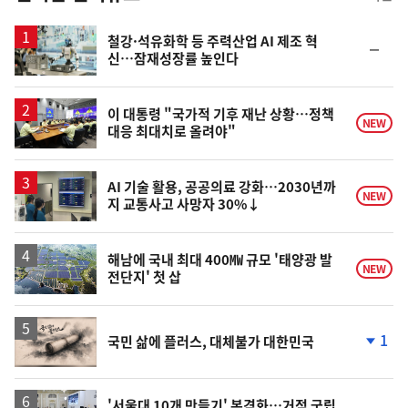
스
철강·석유화학 등 주력산업 AI 제조 혁
순
신…잠재성장률 높인다
위
동
일
이 대통령 "국가적 기후 재난 상황…정책
NEW
대응 최대치로 올려야"
AI 기술 활용, 공공의료 강화…2030년까
NEW
지 교통사고 사망자 30%↓
해남에 국내 최대 400㎿ 규모 '태양광 발
NEW
전단지' 첫 삽
영
1
국민 삶에 플러스, 대체불가 대한민국
상
단
계
하
락
'서울대 10개 만들기' 본격화…거점 국립