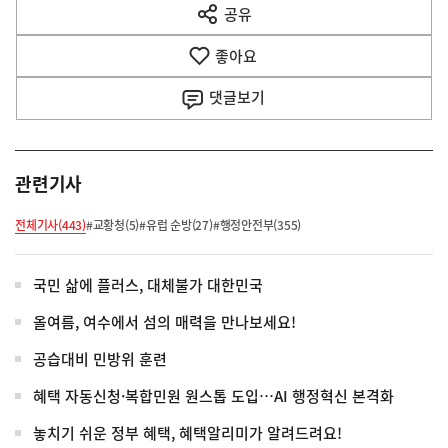
공유
열
음
기
좋아요
기
사
댓글
보기
관련기사
전체기사(443)
#교황청(5)
#유럽 순방(27)
#행정안전부(355)
국민 삶에 플러스, 대체불가 대한민국
올여름, 여수에서 섬의 매력을 만나보세요!
공습대비 민방위 훈련
혜택 자동신청·복합민원 원스톱 도입…AI 행정혁신 본격화
놓치기 쉬운 정부 혜택, 혜택알리미가 알려드려요!