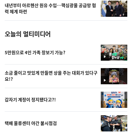
의
내년부터 아르헨산 원유 수입…핵심광물 공급망 협
사
력 체계 마련
진
오늘의 멀티미디어
5만원으로 4인 가족 장보기 가능?
영
상
소금 줄이고 맛있게 만들면 상을 주는 대회가 있다구
요!?
영
상
갑자기 계정이 정지됐다고?!
택배 물류센터 야간 불시점검