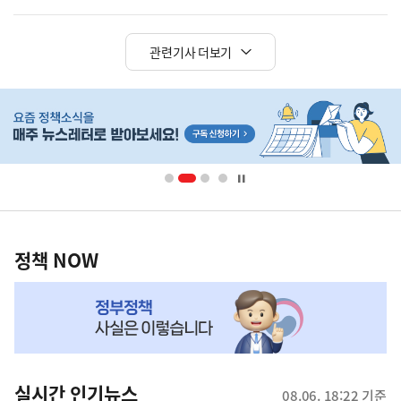
관련기사 더보기
히
단
배
너
영
정
역
책
정책 NOW
NOW,
MY
맞
춤
뉴
실시간 인기뉴스
08.06. 18:22 기준