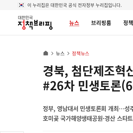
이 누리집은 대한민국 공식 전자정부 누리집입니다.
뉴스
브리핑룸
정
대
한
민
국
정
사
뉴스
정책뉴스
책
홈
브
이
으
경북, 첨단제조혁
콘
리
트
로
핑
텐
이
#26차 민생토론(6.
츠
동
영
경
역
로
정부, 영남대서 민생토론회 개최…성주
호미곶 국가해양생태공원·경산 스타트