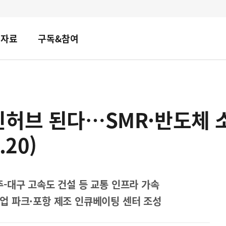
책자료
구독&참여
신허브 된다…SMR·반도체 
20)
-대구 고속도 건설 등 교통 인프라 가속
업 파크·포항 제조 인큐베이팅 센터 조성