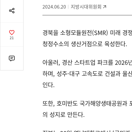
2024.06.20
지방시대위원회
공
유
열
경북을 소형모듈원전(SMR) 미래 경
기
공
21
감
청정수소의 생산거점으로 육성한다.
수
댓
아울러, 경산 스타트업 파크를 202
글
하며, 성주-대구 고속도로 건설과 울산
수
(클
인다.
릭
시
또한, 호미반도 국가해양생태공원과 
댓
글
의 성지로 만든다.
로
이