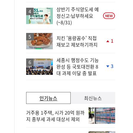
하
락
상반기 주식양도세 예
정신고·납부하세요
NEW
(~8/31)
치킨 '용량꼼수' 직접
1
재보고 제보하기까지
단
계
상
세종시 행정수도 기능
승
3
완성 등 국토대전환 8
단
대 과제 이달 중 발표
계
하
락
인기뉴스
최신뉴스
거주용 1주택, 시가 20억 원까
지 종부세 과세 대상서 제외