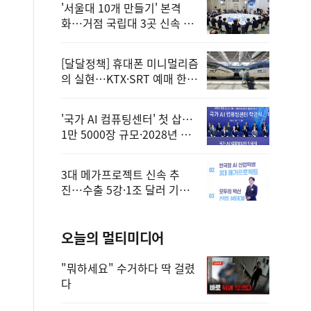
'서울대 10개 만들기' 본격
화…거점 국립대 3곳 신속 선
정
[달달정책] 휴대폰 미니멀리즘
의 실현…KTX·SRT 예매 한
번에 끝!
'국가 AI 컴퓨팅센터' 첫 삽…
1만 5000장 규모·2028년 완
공
3대 메가프로젝트 신속 추
진…수출 5강·1조 달러 기반
구축
오늘의 멀티미디어
"뭐하세요" 수거하다 딱 걸렸
다