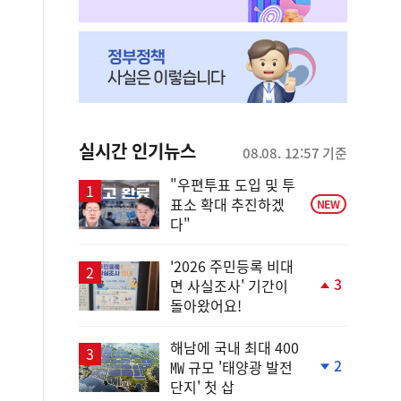
실시간 인기뉴스
08.08. 12:57 기준
"우편투표 도입 및 투
표소 확대 추진하겠
NEW
다"
'2026 주민등록 비대
3
면 사실조사' 기간이
단
돌아왔어요!
계
상
승
해남에 국내 최대 400
2
㎿ 규모 '태양광 발전
단
단지' 첫 삽
계