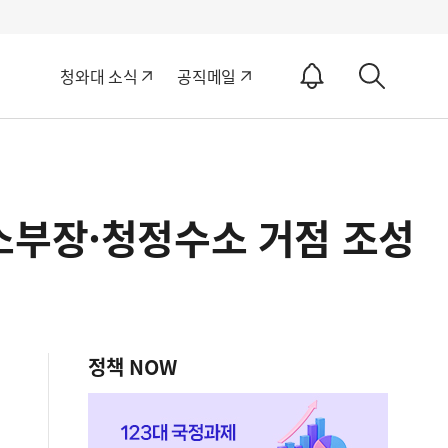
알
청와대 소식
공직메일
림
상
ON
세
검
색
소부장·청정수소 거점 조성
정책 NOW