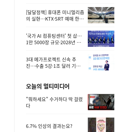
정
[달달정책] 휴대폰 미니멀리즘
의 실현…KTX·SRT 예매 한
번에 끝!
'국가 AI 컴퓨팅센터' 첫 삽…
1만 5000장 규모·2028년 완
공
3대 메가프로젝트 신속 추
진…수출 5강·1조 달러 기반
구축
오늘의 멀티미디어
"뭐하세요" 수거하다 딱 걸렸
다
6.7% 인상의 결과는요?