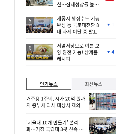
신…잠재성장률 높인
다
세종시 행정수도 기능
1
완성 등 국토대전환 8
단
대 과제 이달 중 발표
계
하
락
저염저당으로 여름 보
4
양 완전 가능! 삼계롤
단
레시피
계
하
락
인기뉴스
최신뉴스
거주용 1주택, 시가 20억 원까
지 종부세 과세 대상서 제외
'서울대 10개 만들기' 본격
화…거점 국립대 3곳 신속 선