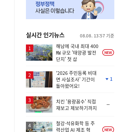
실시간 인기뉴스
08.08. 13:57 기준
해남에 국내 최대 400
㎿ 규모 '태양광 발전
NEW
단지' 첫 삽
'2026 주민등록 비대
1
면 사실조사' 기간이
단
돌아왔어요!
계
하
락
치킨 '용량꼼수' 직접
순
재보고 제보하기까지
위
동
일
철강·석유화학 등 주
력산업 AI 제조 혁
NEW