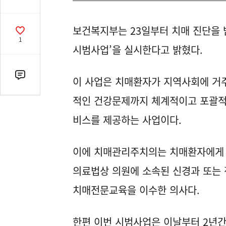
유
열
보건복지부는 23일부터 치매 진단을 
기
공
1
감
시범사업’을 실시한다고 밝혔다.
수
댓
이 사업은 치매환자가 지역사회에 거
글
적인 건강문제까지 체계적이고 포괄적으
수
(클
비스를 제공하는 사업이다.
릭
시
이에 치매관리주치의는 치매환자에게 
댓
글
의료법상 의원에 소속된 신경과 또는
로
치매전문교육을 이수한 의사다.
이
동)
한편 이번 시범사업은 이날부터 2년간 