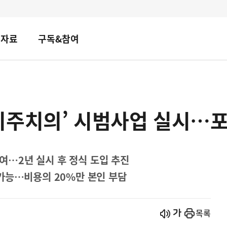
책자료
구독&참여
리주치의’ 시범사업 실시…포
참여…2년 실시 후 정식 도입 추진
가능…비용의 20%만 본인 부담
시작
열기
목록