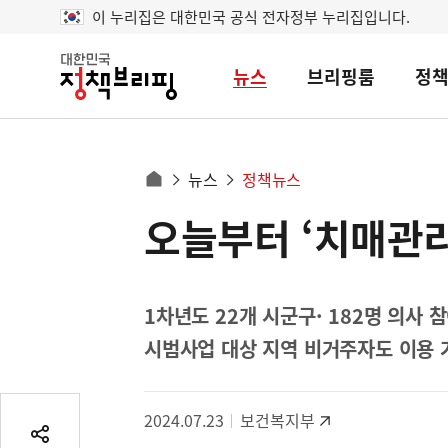
이 누리집은 대한민국 공식 전자정부 누리집입니다.
뉴스
브리핑룸
정
대
한
민
국
정
사
뉴스
정책뉴스
책
홈
브
이
으
오늘부터 ‘치매관
콘
리
트
로
핑
텐
이
츠
동
영
1차년도 22개 시군구· 182명 의사 
경
역
시범사업 대상 지역 비거주자도 이용 
로
2024.07.23
보건복지부
공