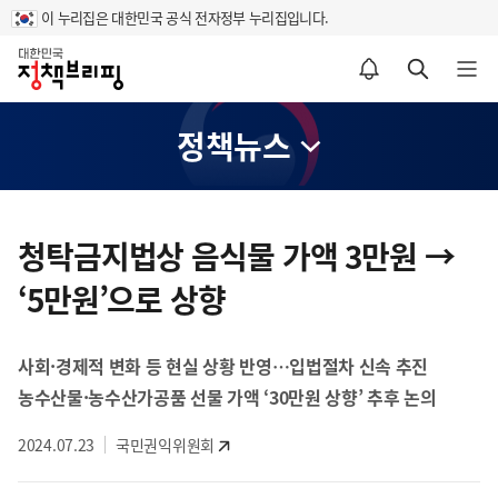
이 누리집은 대한민국 공식 전자정부 누리집입니다.
홈
알림설정 바로가기
검색 바로가기
메뉴 열기
정책뉴스
콘
텐
청탁금지법상 음식물 가액 3만원 →
츠
‘5만원’으로 상향
영
역
사회·경제적 변화 등 현실 상황 반영…입법절차 신속 추진
농수산물·농수산가공품 선물 가액 ‘30만원 상향’ 추후 논의
2024.07.23
국민권익위원회