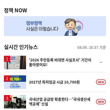
정
역
책
정책 NOW
NOW,
MY
맞
춤
뉴
실시간 인기뉴스
08.09. 16:37 기준
스
'2026 주민등록 비대면 사실조사' 기간이
순
돌아왔어요!
위
동
일
2027년 최저임금 시급 10,700원
NEW
국내산업 공급망 확충한다…'국내생산세
NEW
액공제' 신설