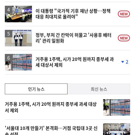
이 대통령 "국가적 기후 재난 상황…정책
NEW
대응 최대치로 올려야"
정부, 부처 간 칸막이 허물고 '사용후 배터
NEW
리' 관리 일원화
거주용 1주택, 시가 20억 원까지 종부세 과
2
세 대상서 제외
단
계
하
락
인
인기 뉴스
최신 뉴스
기,
인
기
최
거주용 1주택, 시가 20억 원까지 종부세 과세 대상
뉴
서 제외
신,
스
오
'서울대 10개 만들기' 본격화…거점 국립대 3곳 신
늘
속 선정