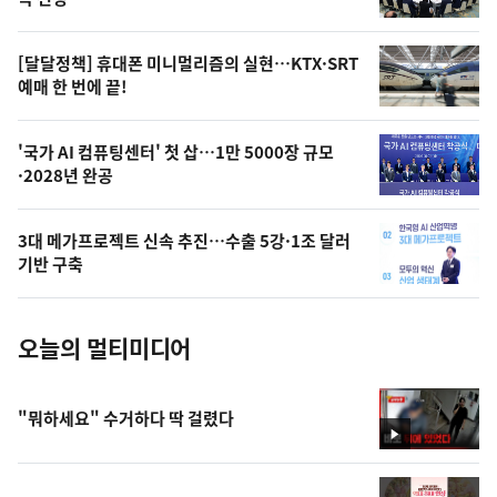
의
영
[달달정책] 휴대폰 미니멀리즘의 실현…KTX·SRT
상
예매 한 번에 끝!
,
오
'국가 AI 컴퓨팅센터' 첫 삽…1만 5000장 규모
·2028년 완공
늘
의
3대 메가프로젝트 신속 추진…수출 5강·1조 달러
사
기반 구축
진
오늘의 멀티미디어
"뭐하세요" 수거하다 딱 걸렸다
영
상