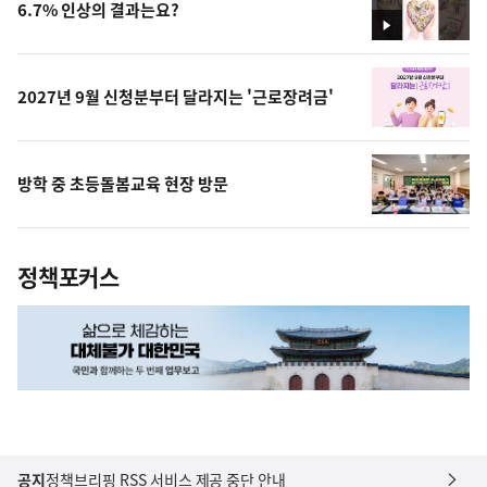
6.7% 인상의 결과는요?
영
상
2027년 9월 신청분부터 달라지는 '근로장려금'
방학 중 초등돌봄교육 현장 방문
정책포커스
공지
정책브리핑 RSS 서비스 제공 중단 안내