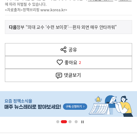
에 따라 처벌될 수 있습니다.
<자료출처=정책브리핑
www.korea.kr
>
이
기
다음
정부 “의대 교수 ‘수련 보이콧’…환자 외면 매우 안타까워”
사
전
다
공유
열
음
기
좋아요
기
2
사
댓글
보기
히
단
배
너
영