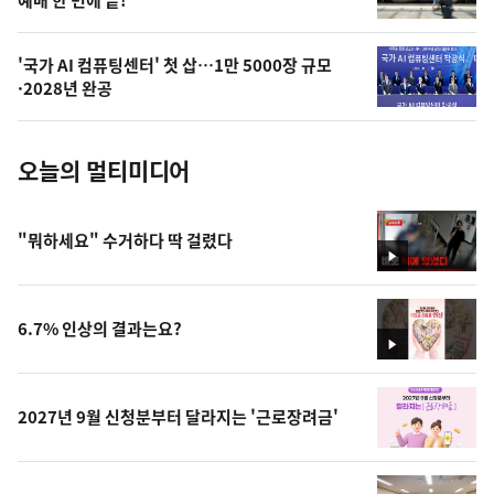
늘
의
'국가 AI 컴퓨팅센터' 첫 삽…1만 5000장 규모
사
·2028년 완공
진
오늘의 멀티미디어
"뭐하세요" 수거하다 딱 걸렸다
영
상
6.7% 인상의 결과는요?
영
상
2027년 9월 신청분부터 달라지는 '근로장려금'