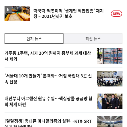
떡국떡·떡볶이떡 '생계형 적합업종' 재지
NEW
정…2031년까지 보호
인
인기 뉴스
최신 뉴스
기,
인
기
최
거주용 1주택, 시가 20억 원까지 종부세 과세 대상
뉴
서 제외
신,
스
오
'서울대 10개 만들기' 본격화…거점 국립대 3곳 신
늘
속 선정
의
영
내년부터 아르헨산 원유 수입…핵심광물 공급망 협
상
력 체계 마련
,
오
[달달정책] 휴대폰 미니멀리즘의 실현…KTX·SRT
예매 한 번에 끝!