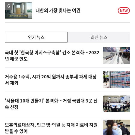
하
락
영
대한의 가장 빛나는 여권
NEW
상
인
인기 뉴스
최신 뉴스
기,
인
기
최
국내 첫 '한국형 이지스구축함' 건조 본격화…2032
뉴
년 해군 인도
신,
스
오
거주용 1주택, 시가 20억 원까지 종부세 과세 대상
늘
서 제외
의
영
'서울대 10개 만들기' 본격화…거점 국립대 3곳 신
상
속 선정
,
오
보훈의료대상자, 인근 병·의원 등 치매 치료비 지원
받을 수 있어