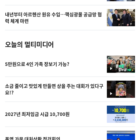
늘
의
내년부터 아르헨산 원유 수입…핵심광물 공급망 협
사
력 체계 마련
진
오늘의 멀티미디어
5만원으로 4인 가족 장보기 가능?
영
상
소금 줄이고 맛있게 만들면 상을 주는 대회가 있다구
요!?
영
상
2027년 최저임금 시급 10,700원
폭염 가뭄 대처상황 점검회의