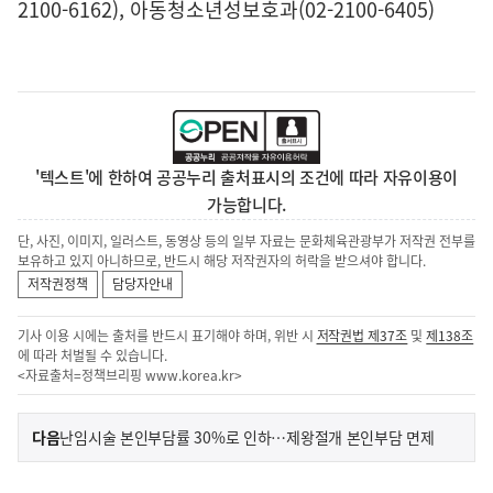
2100-6162), 아동청소년성보호과(02-2100-6405)
'텍스트'에 한하여 공공누리 출처표시의 조건에 따라 자유이용이
가능합니다.
단, 사진, 이미지, 일러스트, 동영상 등의 일부 자료는 문화체육관광부가 저작권 전부를
보유하고 있지 아니하므로, 반드시 해당 저작권자의 허락을 받으셔야 합니다.
저작권정책
담당자안내
기사 이용 시에는 출처를 반드시 표기해야 하며, 위반 시
저작권법 제37조
및
제138조
에 따라 처벌될 수 있습니다.
<자료출처=정책브리핑
www.korea.kr
>
이
기
다음
난임시술 본인부담률 30%로 인하…제왕절개 본인부담 면제
사
전