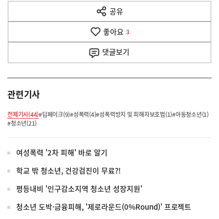
다
공유
열
음
기
좋아요
기
3
사
댓글
보기
관련기사
전체기사(44)
#딥페이크(9)
#성폭력(4)
#성폭력방지 및 피해자보호법(1)
#아동청소년(1)
#청소년(21)
여성폭력 '2차 피해' 바로 알기
학교 밖 청소년, 건강검진이 무료?!
평등내비 '인구감소지역 청소년 성장지원'
청소년 도박·금융피해, '제로라운드(0%Round)' 프로젝트