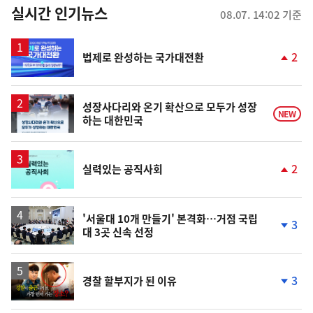
뉴
실시간 인기뉴스
08.07. 14:02 기준
스
2
법제로 완성하는 국가대전환
단
계
상
승
성장사다리와 온기 확산으로 모두가 성장
NEW
하는 대한민국
2
실력있는 공직사회
단
계
상
승
'서울대 10개 만들기' 본격화…거점 국립
3
대 3곳 신속 선정
단
계
하
락
영
3
경찰 할부지가 된 이유
상
단
계