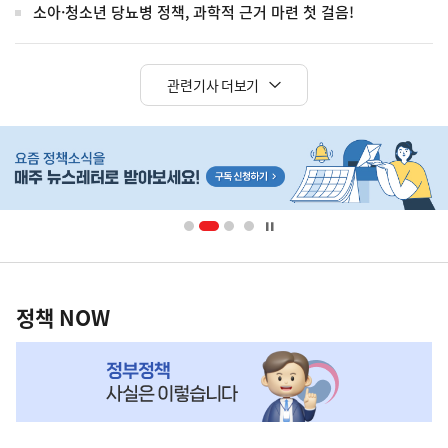
소아·청소년 당뇨병 정책, 과학적 근거 마련 첫 걸음!
관련기사 더보기
히
단
배
너
영
정
역
책
정책 NOW
NOW,
MY
맞
춤