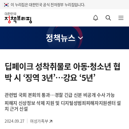
이 누리집은 대한민국 공식 전자정부 누리집입니다.
홈
알림설정 바로가기
검색 바로가기
메뉴 열기
정책뉴스
콘
텐
딥페이크 성착취물로 아동·청소년 협
츠
박 시 ‘징역 3년’…강요 ‘5년’
영
역
관련법 국회 본회의 통과…경찰 긴급 신분 비공개 수사 가능
피해지 신상정보 삭제 지원 및 디지털성범죄피해자지원센터 설
치 근거 신설
2024.09.27
여성가족부