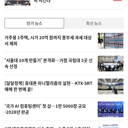
히 지킨다
인
인기 뉴스
최신 뉴스
기,
인
기
최
거주용 1주택, 시가 20억 원까지 종부세 과세 대상
뉴
서 제외
신,
스
오
'서울대 10개 만들기' 본격화…거점 국립대 3곳 신
늘
속 선정
의
영
[달달정책] 휴대폰 미니멀리즘의 실현…KTX·SRT
상
예매 한 번에 끝!
,
오
'국가 AI 컴퓨팅센터' 첫 삽…1만 5000장 규모
·2028년 완공
늘
의