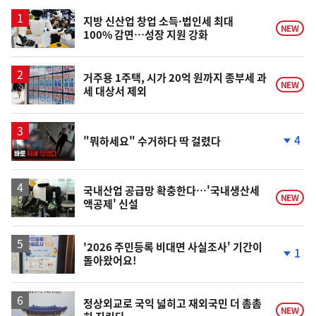
스
지방 신산업 창업 소득·법인세 최대
NEW
100% 감면…성장 지원 강화
거주용 1주택, 시가 20억 원까지 종부세 과
NEW
세 대상서 제외
영
4
"뭐하세요" 수거하다 딱 걸렸다
상
단
계
하
락
국내산업 공급망 확충한다…'국내생산세
NEW
액공제' 신설
'2026 주민등록 비대면 사실조사' 기간이
1
돌아왔어요!
단
계
하
락
정상외교로 국익 넓히고 재외국민 더 촘촘
NEW