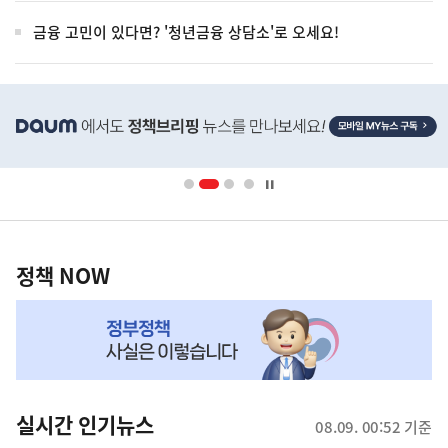
금융 고민이 있다면? '청년금융 상담소'로 오세요!
히
단
배
너
영
정
역
책
정책 NOW
NOW,
MY
맞
춤
뉴
실시간 인기뉴스
08.09. 00:52 기준