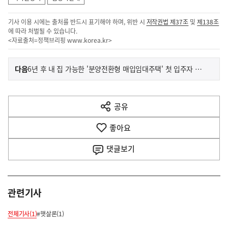
기사 이용 시에는 출처를 반드시 표기해야 하며, 위반 시
저작권법 제37조
및
제138조
에 따라 처벌될 수 있습니다.
<자료출처=정책브리핑
www.korea.kr
>
이
기
다음
6년 후 내 집 가능한 '분양전환형 매입임대주택' 첫 입주자 모집
사
전
다
공유
열
음
기
좋아요
기
사
댓글
보기
관련기사
전체기사(1)
#햇살론(1)