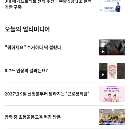
3대 메가프로젝트 신속 추진…수출 5강·1조 달러
사
기반 구축
진
오늘의 멀티미디어
"뭐하세요" 수거하다 딱 걸렸다
영
상
6.7% 인상의 결과는요?
영
상
2027년 9월 신청분부터 달라지는 '근로장려금'
방학 중 초등돌봄교육 현장 방문