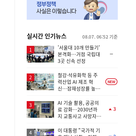
실시간 인기뉴스
08.07. 06:52 기준
'서울대 10개 만들기'
순
본격화…거점 국립대
위
3곳 신속 선정
동
일
철강·석유화학 등 주
력산업 AI 제조 혁
NEW
신…잠재성장률 높인
다
AI 기술 활용, 공공의
3
료 강화…2030년까
단
지 교통사고 사망자
계
30%↓
상
승
이 대통령 "국가적 기