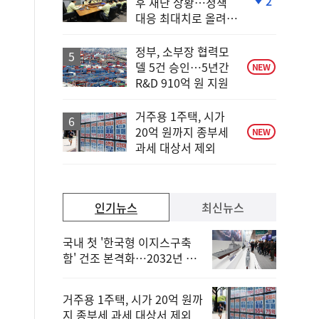
2
후 재난 상황…정책
단
대응 최대치로 올려
계
야"
하
락
정부, 소부장 협력모
델 5건 승인…5년간
NEW
R&D 910억 원 지원
거주용 1주택, 시가
20억 원까지 종부세
NEW
과세 대상서 제외
인기뉴스
최신뉴스
국내 첫 '한국형 이지스구축
함' 건조 본격화…2032년 해
군 인도
거주용 1주택, 시가 20억 원까
지 종부세 과세 대상서 제외