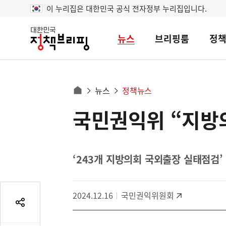
이 누리집은 대한민국 공식 전자정부 누리집입니다.
뉴스
브리핑룸
정
대
한
민
국
정
사
뉴스
정책뉴스
책
홈
브
이
으
국민권익위 “지방의
콘
리
트
로
핑
텐
이
츠
동
영
‘243개 지방의회 국외출장 실태점검
경
역
로
2024.12.16
국민권익위원회
공
유