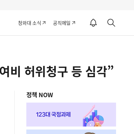
알
청와대 소식
공직메일
림
상
ON
세
검
색
여비 허위청구 등 심각”
정책 NOW