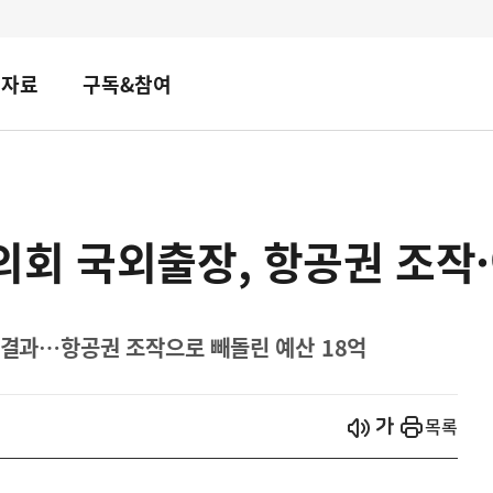
책자료
구독&참여
회 국외출장, 항공권 조작·
’ 결과…항공권 조작으로 빼돌린 예산 18억
시작
열기
목록