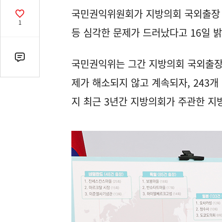
열
국민권익위원회가 지방의회 국외출장 실
기
공
1
감
등 심각한 문제가 드러났다고 16일 밝
수
댓
국민권익위는 그간 지방의회 국외출장에
글
제가 해소되지 않고 계속되자, 243개
수
(클
지 최근 3년간 지방의회가 주관한 지
릭
시
댓
글
로
이
동)