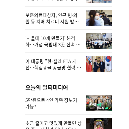
보훈의료대상자, 인근 병·의
원 등 치매 치료비 지원 받을
수 있어
'서울대 10개 만들기' 본격
화…거점 국립대 3곳 신속 선
정
이 대통령 "한-칠레 FTA 개
선…핵심광물 공급망 협력 더
욱 강화"
오늘의 멀티미디어
5만원으로 4인 가족 장보기
가능?
소금 줄이고 맛있게 만들면 상