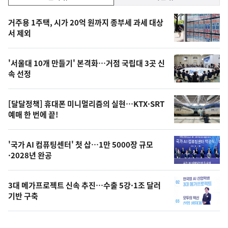
기,
인
기
최
거주용 1주택, 시가 20억 원까지 종부세 과세 대상
뉴
서 제외
신,
스
오
'서울대 10개 만들기' 본격화…거점 국립대 3곳 신
늘
속 선정
의
영
[달달정책] 휴대폰 미니멀리즘의 실현…KTX·SRT
상
예매 한 번에 끝!
,
오
'국가 AI 컴퓨팅센터' 첫 삽…1만 5000장 규모
·2028년 완공
늘
의
3대 메가프로젝트 신속 추진…수출 5강·1조 달러
사
기반 구축
진