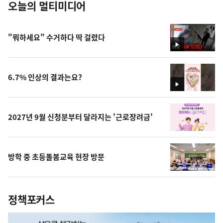
오늘의 멀티미디어
"뭐하세요" 수거하다 딱 걸렸다
영
상
6.7% 인상의 결과는요?
영
상
2027년 9월 신청분부터 달라지는 '근로장려금'
방학 중 초등돌봄교육 현장 방문
정책포커스