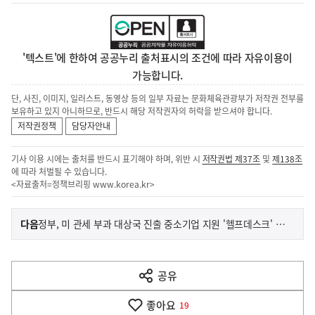
'텍스트'에 한하여 공공누리 출처표시의 조건에 따라 자유이용이
가능합니다.
단, 사진, 이미지, 일러스트, 동영상 등의 일부 자료는 문화체육관광부가 저작권 전부를
보유하고 있지 아니하므로, 반드시 해당 저작권자의 허락을 받으셔야 합니다.
저작권정책
담당자안내
기사 이용 시에는 출처를 반드시 표기해야 하며, 위반 시
저작권법 제37조
및
제138조
에 따라 처벌될 수 있습니다.
<자료출처=정책브리핑
www.korea.kr
>
이
기
다음
정부, 미 관세 부과 대상국 진출 중소기업 지원 '헬프데스크' 운영
사
전
다
공유
열
음
기
좋아요
기
19