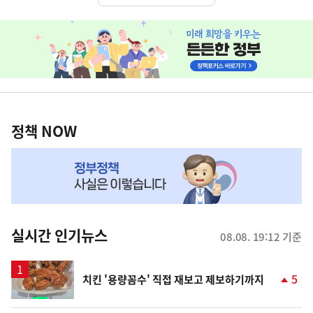
히
단
배
너
정
영
책
정책 NOW
역
NOW,
MY
맞
춤
뉴
실시간 인기뉴스
08.08. 19:12 기준
스
5
치킨 '용량꼼수' 직접 재보고 제보하기까지
단
계