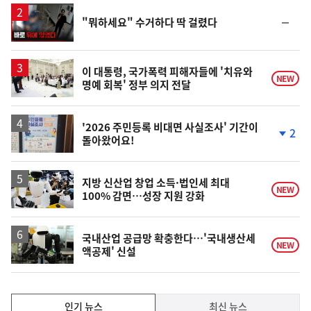
상
승
영
순
"뭐하세요" 수거하다 딱 걸렸다
상
위
동
일
이 대통령, 국가폭력 피해자들에 '치유와
NEW
명예 회복' 정부 의지 전달
'2026 주민등록 비대면 사실조사' 기간이
2
돌아왔어요!
단
계
하
락
지방 신산업 창업 소득·법인세 최대
NEW
100% 감면…성장 지원 강화
국내산업 공급망 확충한다…'국내생산세
NEW
액공제' 신설
인
인기 뉴스
최신 뉴스