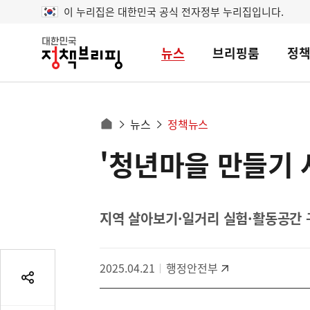
이 누리집은 대한민국 공식 전자정부 누리집입니다.
뉴스
브리핑룸
정
대
한
민
국
정
사
뉴스
정책뉴스
책
홈
브
이
으
'청년마을 만들기 사
콘
리
트
로
핑
텐
이
츠
동
영
지역 살아보기·일거리 실험·활동공간 
경
역
로
2025.04.21
행정안전부
공
유