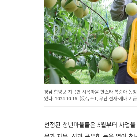
경남 함양군 지곡면 시목마을 한스타 복숭아 농장
있다. 2024.10.16. (ⓒ뉴스1, 무단 전재-재배포 
선정된 청년마을들은 5월부터 사업을 
문가 자문, 성과 공유회 등을 열어 