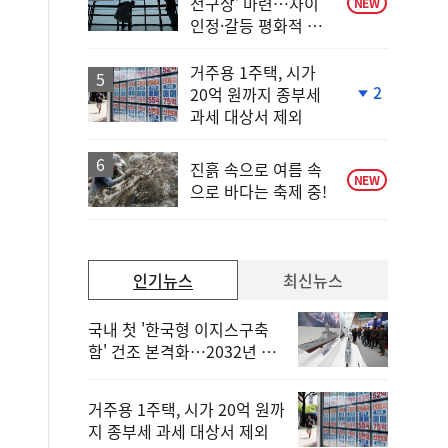
전구상' 마련…차이
NEW
인정·갈등 평화적 해
결
거주용 1주택, 시가
2
20억 원까지 종부세
단
과세 대상서 제외
계
하
락
진흙 속으로 여름 속
NEW
으로 바다는 축제 중!
인기뉴스
최신뉴스
국내 첫 '한국형 이지스구축
함' 건조 본격화…2032년 해
군 인도
거주용 1주택, 시가 20억 원까
지 종부세 과세 대상서 제외