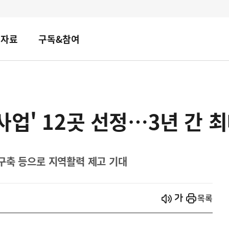
책자료
구독&참여
업' 12곳 선정…3년 간 최
구축 등으로 지역활력 제고 기대
시작
열기
목록