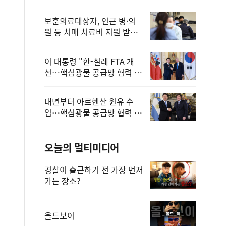
보훈의료대상자, 인근 병·의
원 등 치매 치료비 지원 받을
수 있어
이 대통령 "한-칠레 FTA 개
선…핵심광물 공급망 협력 더
욱 강화"
내년부터 아르헨산 원유 수
입…핵심광물 공급망 협력 체
계 마련
오늘의 멀티미디어
경찰이 출근하기 전 가장 먼저
가는 장소?
올드보이