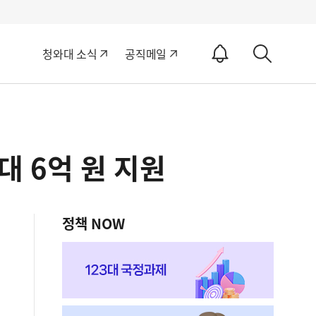
알
청와대 소식
공직메일
림
상
ON
세
검
색
대 6억 원 지원
정책 NOW