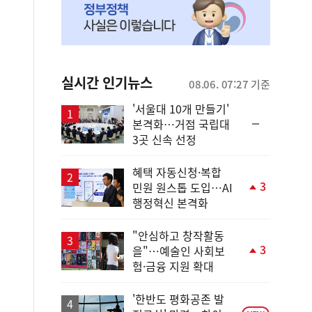
실시간 인기뉴스
08.06. 07:27 기준
'서울대 10개 만들기'
순
본격화…거점 국립대
위
3곳 신속 선정
동
일
혜택 자동신청·복합
3
민원 원스톱 도입…AI
단
행정혁신 본격화
계
상
승
"안심하고 창작활동
3
을"…예술인 사회보
단
험·금융 지원 확대
계
상
승
'한반도 평화공존 발