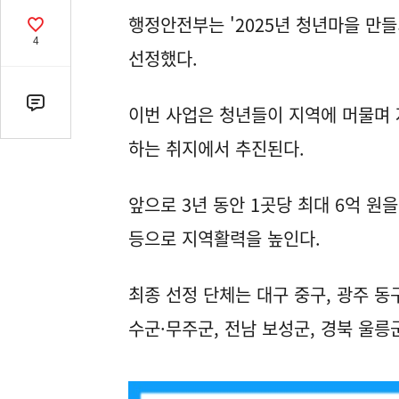
열
행정안전부는 '2025년 청년마을 만들
기
공
4
감
선정했다.
수
댓
이번 사업은 청년들이 지역에 머물며 
글
하는 취지에서 추진된다.
수
(클
릭
앞으로 3년 동안 1곳당 최대 6억 원
시
등으로 지역활력을 높인다.
댓
글
로
최종 선정 단체는 대구 중구, 광주 동구
이
동)
수군·무주군, 전남 보성군, 경북 울릉