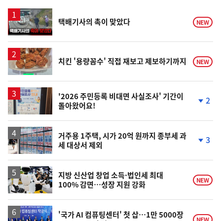
스
영
택배기사의 촉이 맞았다
NEW
상
치킨 '용량꼼수' 직접 재보고 제보하기까지
NEW
'2026 주민등록 비대면 사실조사' 기간이
2
돌아왔어요!
단
계
하
락
거주용 1주택, 시가 20억 원까지 종부세 과
3
세 대상서 제외
단
계
하
락
지방 신산업 창업 소득·법인세 최대
NEW
100% 감면…성장 지원 강화
'국가 AI 컴퓨팅센터' 첫 삽…1만 5000장
NEW