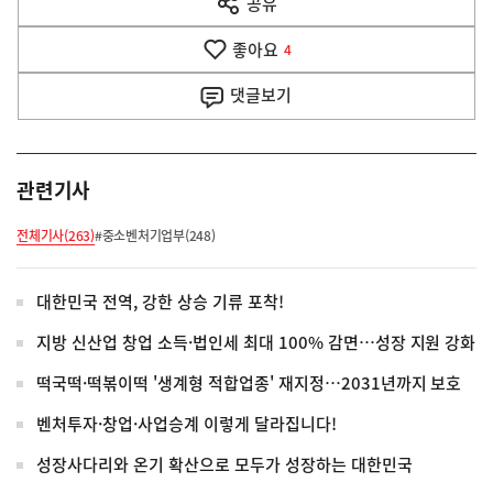
공유
열
음
기
좋아요
기
4
사
댓글
보기
관련기사
전체기사(263)
#중소벤처기업부(248)
대한민국 전역, 강한 상승 기류 포착!
지방 신산업 창업 소득·법인세 최대 100% 감면…성장 지원 강화
떡국떡·떡볶이떡 '생계형 적합업종' 재지정…2031년까지 보호
벤처투자·창업·사업승계 이렇게 달라집니다!
성장사다리와 온기 확산으로 모두가 성장하는 대한민국