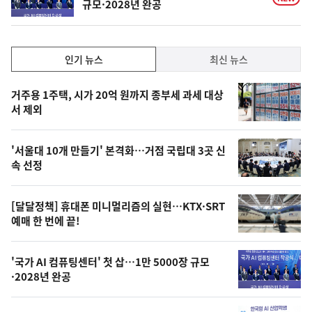
규모·2028년 완공
인
인기 뉴스
최신 뉴스
기,
인
기
최
거주용 1주택, 시가 20억 원까지 종부세 과세 대상
뉴
서 제외
신,
스
오
'서울대 10개 만들기' 본격화…거점 국립대 3곳 신
늘
속 선정
의
영
[달달정책] 휴대폰 미니멀리즘의 실현…KTX·SRT
상
예매 한 번에 끝!
,
오
'국가 AI 컴퓨팅센터' 첫 삽…1만 5000장 규모
·2028년 완공
늘
의