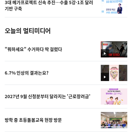
3대 메가프로젝트 신속 추진…수출 5강·1조 달러
사
기반 구축
진
오늘의 멀티미디어
"뭐하세요" 수거하다 딱 걸렸다
영
상
6.7% 인상의 결과는요?
영
상
2027년 9월 신청분부터 달라지는 '근로장려금'
방학 중 초등돌봄교육 현장 방문