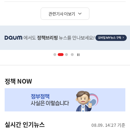
관련기사 더보기
히
단
배
너
영
정
역
책
정책 NOW
NOW,
MY
맞
춤
뉴
실시간 인기뉴스
08.09. 14:27 기준