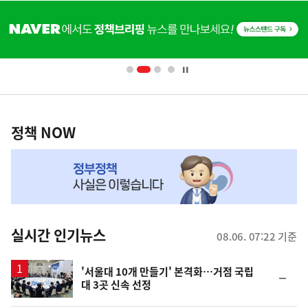
히
단
배
너
영
정
역
책
정책 NOW
NOW,
MY
맞
춤
뉴
실시간 인기뉴스
08.06. 07:22 기준
스
'서울대 10개 만들기' 본격화…거점 국립
순
대 3곳 신속 선정
위
동