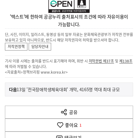
'텍스트'에 한하여 공공누리 출처표시의 조건에 따라 자유이용이
가능합니다.
단, 사진, 이미지, 일러스트, 동영상 등의 일부 자료는 문화체육관광부가 저작권 전부를
보유하고 있지 아니하므로, 반드시 해당 저작권자의 허락을 받으셔야 합니다.
저작권정책
담당자안내
기사 이용 시에는 출처를 반드시 표기해야 하며, 위반 시
저작권법 제37조
및
제138조
에 따라 처벌될 수 있습니다.
<자료출처=정책브리핑
www.korea.kr
>
이
기
다음
13일 '전국장애학생체육대회' 개막, 4165명 역대 최대 규모
사
전
다
공유
열
음
기
좋아요
기
1
사
댓글
보기