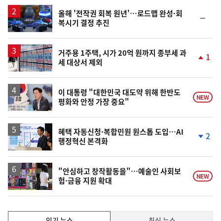
일
올해 '전작권 회복 원년'…로드맵 완성·회
순
복시기 결정 추진
위
동
일
거주용 1주택, 시가 20억 원까지 종부세 과
1
세 대상서 제외
단
계
상
승
이 대통령 "대한민국 대도약 위해 한반도
NEW
평화와 안정 가장 중요"
혜택 자동신청·복합민원 원스톱 도입…AI
2
행정혁신 본격화
단
계
하
락
"안심하고 창작활동을"…예술인 사회보
NEW
험·금융 지원 확대
인
인기 뉴스
최신 뉴스