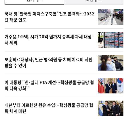
기,
인
기
최
국내 첫 '한국형 이지스구축함' 건조 본격화…2032
뉴
년 해군 인도
신,
스
오
거주용 1주택, 시가 20억 원까지 종부세 과세 대상
늘
서 제외
의
영
보훈의료대상자, 인근 병·의원 등 치매 치료비 지원
상
받을 수 있어
,
오
이 대통령 "한-칠레 FTA 개선…핵심광물 공급망 협
력 더욱 강화"
늘
의
내년부터 아르헨산 원유 수입…핵심광물 공급망 협
사
력 체계 마련
진