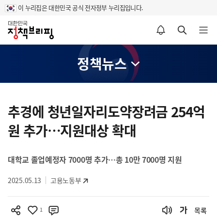
이 누리집은 대한민국 공식 전자정부 누리집입니다.
홈
알림설정 바로가기
검색 바로가기
메뉴 열기
정책뉴스
콘
텐
추경에 청년일자리도약장려금 254억
츠
원 추가…지원대상 확대
영
역
대학교 졸업예정자 7000명 추가…총 10만 7000명 지원
2025.05.13
고용노동부
1
목록