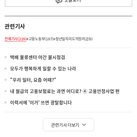
관련기사
전체기사(219)
#고용노동부(187)
#청년일자리도약장려금(9)
택배 물류센터 야간 불시점검
모두가 행복하게 일할 수 있는 나라
"우리 일터, 요즘 어때?"
내 월급의 고용보험료는 과연 어디로? ④ 고용안정사업 편
이력서에 '이거' 쓰면 광탈합니다
관련기사 더보기