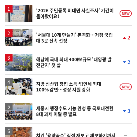
스
'2026 주민등록 비대면 사실조사' 기간이
NEW
돌아왔어요!
'서울대 10개 만들기' 본격화…거점 국립
2
대 3곳 신속 선정
단
계
상
승
해남에 국내 최대 400㎿ 규모 '태양광 발
2
전단지' 첫 삽
단
계
하
락
지방 신산업 창업 소득·법인세 최대
NEW
100% 감면…성장 지원 강화
세종시 행정수도 기능 완성 등 국토대전환
3
8대 과제 이달 중 발표
단
계
하
락
순
치킨 '용량꼼수' 직접 재보고 제보하기까지