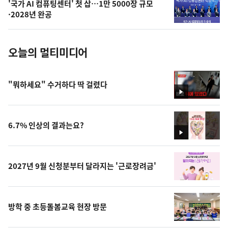
'국가 AI 컴퓨팅센터' 첫 삽…1만 5000장 규모
사
·2028년 완공
진
오늘의 멀티미디어
"뭐하세요" 수거하다 딱 걸렸다
영
상
6.7% 인상의 결과는요?
영
상
2027년 9월 신청분부터 달라지는 '근로장려금'
방학 중 초등돌봄교육 현장 방문