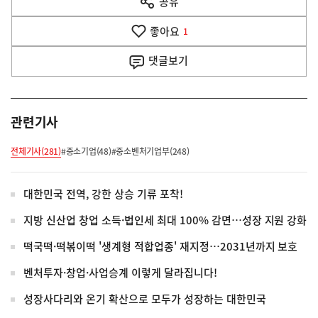
공유
열
음
기
좋아요
기
1
사
댓글
보기
관련기사
전체기사(281)
#중소기업(48)
#중소벤처기업부(248)
대한민국 전역, 강한 상승 기류 포착!
지방 신산업 창업 소득·법인세 최대 100% 감면…성장 지원 강화
떡국떡·떡볶이떡 '생계형 적합업종' 재지정…2031년까지 보호
벤처투자·창업·사업승계 이렇게 달라집니다!
성장사다리와 온기 확산으로 모두가 성장하는 대한민국