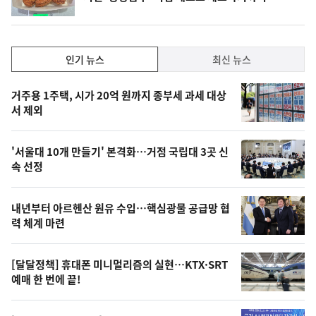
위
동
일
인
인기 뉴스
최신 뉴스
기,
인
기
최
거주용 1주택, 시가 20억 원까지 종부세 과세 대상
뉴
서 제외
신,
스
오
'서울대 10개 만들기' 본격화…거점 국립대 3곳 신
늘
속 선정
의
영
내년부터 아르헨산 원유 수입…핵심광물 공급망 협
상
력 체계 마련
,
오
[달달정책] 휴대폰 미니멀리즘의 실현…KTX·SRT
예매 한 번에 끝!
늘
의