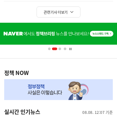
관련기사 더보기
히
단
배
너
영
정
역
책
정책 NOW
NOW,
MY
맞
춤
뉴
실시간 인기뉴스
08.08. 12:07 기준