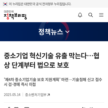
이 누리집은 대한민국 공식 전자정부 누리집입니다.
홈
알림설정 바로가기
검색 바로가기
메뉴 열기
정책뉴스
콘
텐
중소기업 혁신기술 유출 막는다…협
츠
상 단계부터 법으로 보호
영
역
'제4차 중소기업기술 보호 지원계획' 마련…기술침해 신고 접수
시 검·경에 즉시 이첩
2025.05.14
중소벤처기업부