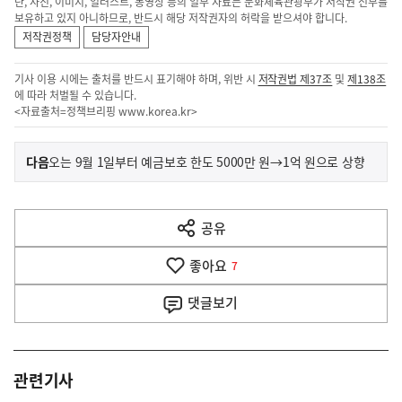
단, 사진, 이미지, 일러스트, 동영상 등의 일부 자료는 문화체육관광부가 저작권 전부를
보유하고 있지 아니하므로, 반드시 해당 저작권자의 허락을 받으셔야 합니다.
저작권정책
담당자안내
기사 이용 시에는 출처를 반드시 표기해야 하며, 위반 시
저작권법 제37조
및
제138조
에 따라 처벌될 수 있습니다.
<자료출처=정책브리핑
www.korea.kr
>
이
기
다음
오는 9월 1일부터 예금보호 한도 5000만 원→1억 원으로 상향
사
전
다
공유
열
음
기
좋아요
기
7
사
댓글
보기
관련기사