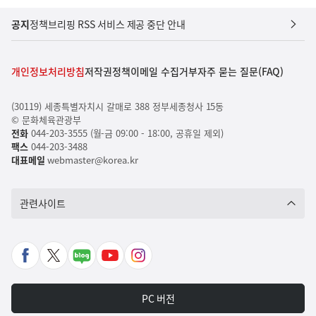
공지
정책브리핑 RSS 서비스 제공 중단 안내
개인정보처리방침
저작권정책
이메일 수집거부
자주 묻는 질문(FAQ)
(30119) 세종특별자치시 갈매로 388 정부세종청사 15동
© 문화체육관광부
전화
044-203-3555 (월-금 09:00 - 18:00, 공휴일 제외)
팩스
044-203-3488
대표메일
webmaster@korea.kr
관련사이트
페
X
네
유
인
이
바
이
튜
스
스
로
버
브
타
PC 버전
북
가
포
바
그