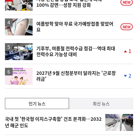
NEW
100% 감면…성장 지원 강화
여름방학 맞아 무료 국가예방접종 맞았어
NEW
요
기후부, 여름철 전력수급 점검…역대 최대
1
전력수요 가능성 대비
단
계
상
승
2027년 9월 신청분부터 달라지는 '근로장
2
려금'
단
계
하
락
인
인기 뉴스
최신 뉴스
기,
인
기
최
국내 첫 '한국형 이지스구축함' 건조 본격화…2032
뉴
년 해군 인도
신,
스