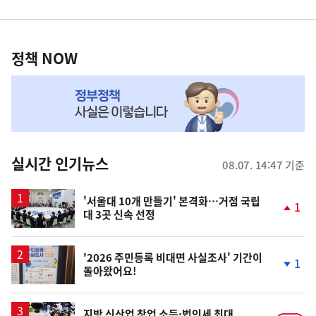
영
정
역
책
정책 NOW
NOW,
MY
맞
춤
뉴
실시간 인기뉴스
08.07. 14:47 기준
스
'서울대 10개 만들기' 본격화…거점 국립
1
대 3곳 신속 선정
단
계
상
승
'2026 주민등록 비대면 사실조사' 기간이
1
돌아왔어요!
단
계
하
락
지방 신산업 창업 소득·법인세 최대