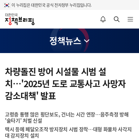
이 누리집은 대한민국 공식 전자정부 누리집입니다.
홈
알림설정 바로가기
검색 바로가기
메뉴 열기
정책뉴스
콘
텐
차량돌진 방어 시설물 시범 설
츠
치…'2025년 도로 교통사고 사망자
영
역
감소대책' 발표
고령층 통행 많은 횡단보도, 건너는 시간 연장…음주측정 방해
'술타기' 처벌 신설
택시 등에 페달오조작 방지장치 시범 장착…대형 화물차 사각지
대 감지장치 설치