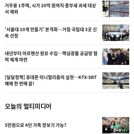
오
거주용 1주택, 시가 20억 원까지 종부세 과세 대상
늘
서 제외
의
영
'서울대 10개 만들기' 본격화…거점 국립대 3곳 신
상
속 선정
,
오
내년부터 아르헨산 원유 수입…핵심광물 공급망 협
력 체계 마련
늘
의
[달달정책] 휴대폰 미니멀리즘의 실현…KTX·SRT
사
예매 한 번에 끝!
진
오늘의 멀티미디어
5만원으로 4인 가족 장보기 가능?
영