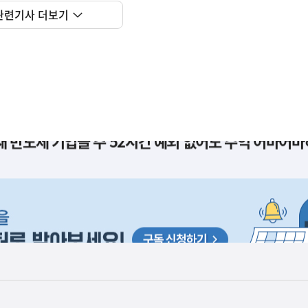
관련기사 더보기
사
현재 반도체 기업들 주 52시간 예외 없어도 수익 어마어마
실
은
이
렇
습
니
다