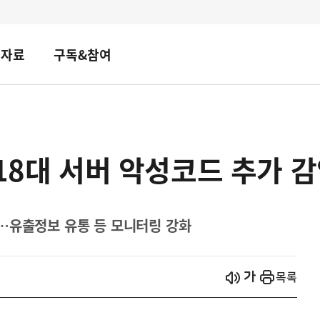
책자료
구독&참여
 18대 서버 악성코드 추가 
…유출정보 유통 등 모니터링 강화
시작
열기
목록