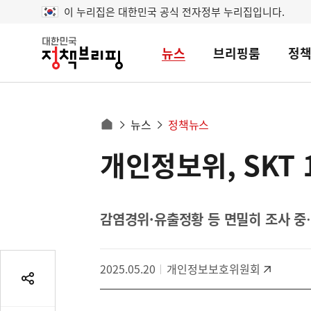
이 누리집은 대한민국 공식 전자정부 누리집입니다.
뉴스
브리핑룸
정
대
한
민
국
정
사
뉴스
정책뉴스
책
홈
브
이
으
개인정보위, SKT
콘
리
트
로
핑
텐
이
츠
동
영
감염경위·유출정황 등 면밀히 조사 중
경
역
로
2025.05.20
개인정보보호위원회
공
유