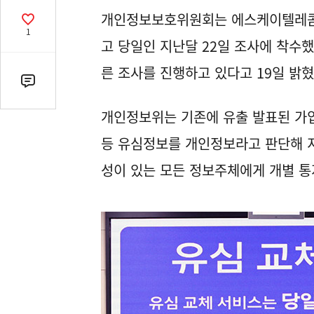
열
개인정보보호위원회는 에스케이텔레콤(
기
공
1
감
고 당일인 지난달 22일 조사에 착수
수
른 조사를 진행하고 있다고 19일 밝혔
댓
글
개인정보위는 기존에 유출 발표된 가입
수
(클
등 유심정보를 개인정보라고 판단해 
릭
성이 있는 모든 정보주체에게 개별 
시
댓
글
로
이
동)