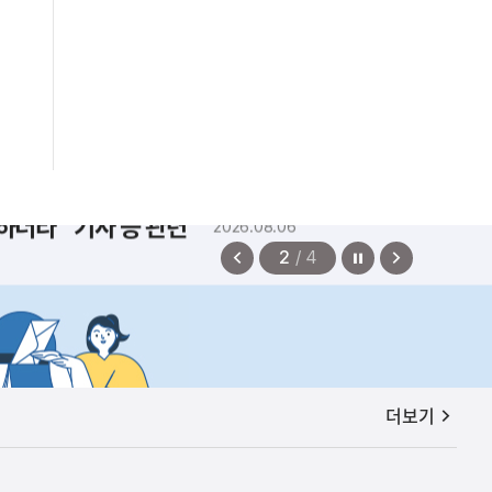
하더라" 기사 등 관련
2026.08.06
정지
이
다
2
/
4
전
음
보
보
기
기
공지사항
더보기