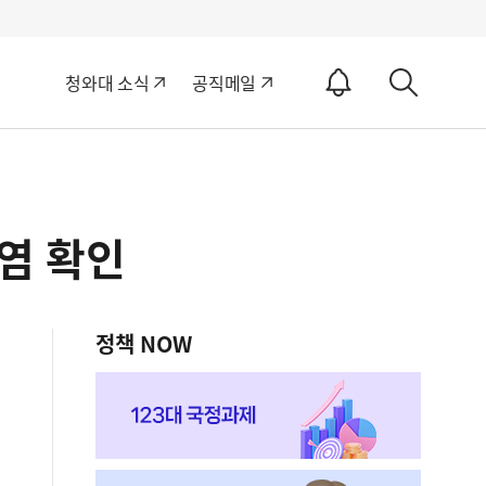
알
청와대 소식
공직메일
림
상
ON
세
검
색
감염 확인
정책 NOW