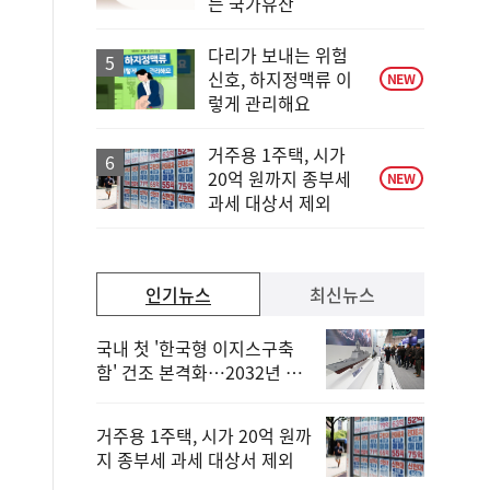
는 국가유산
계
하
락
다리가 보내는 위험
신호, 하지정맥류 이
NEW
렇게 관리해요
거주용 1주택, 시가
20억 원까지 종부세
NEW
과세 대상서 제외
인기뉴스
최신뉴스
국내 첫 '한국형 이지스구축
함' 건조 본격화…2032년 해
군 인도
거주용 1주택, 시가 20억 원까
지 종부세 과세 대상서 제외