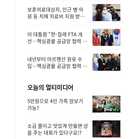
보훈의료대상자, 인근 병·의
원 등 치매 치료비 지원 받을
수 있어
이 대통령 "한-칠레 FTA 개
선…핵심광물 공급망 협력 더
욱 강화"
내년부터 아르헨산 원유 수
입…핵심광물 공급망 협력 체
계 마련
오늘의 멀티미디어
5만원으로 4인 가족 장보기
가능?
소금 줄이고 맛있게 만들면 상
을 주는 대회가 있다구요!?