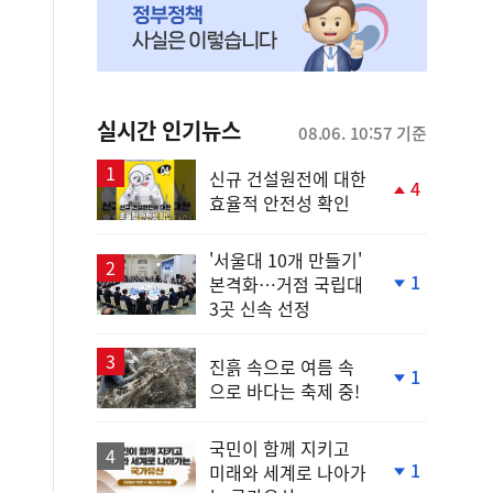
실시간 인기뉴스
08.06. 10:57 기준
신규 건설원전에 대한
4
효율적 안전성 확인
단
계
상
'서울대 10개 만들기'
승
1
본격화…거점 국립대
단
3곳 신속 선정
계
하
락
진흙 속으로 여름 속
1
으로 바다는 축제 중!
단
계
하
국민이 함께 지키고
락
1
미래와 세계로 나아가
단