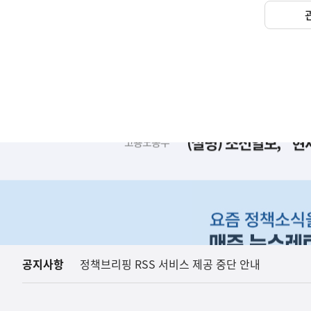
(설명) 조선일보, "
고용노동부
하
단
배
너
영
역
공지사항
정책브리핑 RSS 서비스 제공 중단 안내