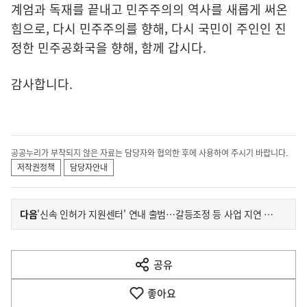
계엄과 독재를 끝내고 민주주의의 역사를 새롭게 써온
힘으로, 다시 민주주의를 향해, 다시 국민이 주인인 진
정한 민주공화국을 향해, 함께 갑시다.
감사합니다.
공공누리가 부착되지 않은 자료는 담당자와 협의한 후에 사용하여 주시기 바랍니다.
저작권정책
담당자안내
이
기
다음
'신속 인허가 지원센터' 연내 출범…갈등조정 등 사업 지연 최소화
사
전
다
공유
열
음
기
좋아요
기