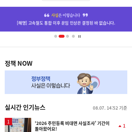
히
단
[해명] 고속철도 통합 이후 운임 인상은 결정된 바 없습니다.
배
너
영
정
역
책
정책 NOW
NOW,
MY
맞
춤
뉴
실시간 인기뉴스
08.07. 14:52 기준
스
'2026 주민등록 비대면 사실조사' 기간이
1
돌아왔어요!
단