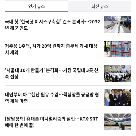
인
인기 뉴스
최신 뉴스
기,
인
기
최
국내 첫 '한국형 이지스구축함' 건조 본격화…2032
뉴
년 해군 인도
신,
스
오
거주용 1주택, 시가 20억 원까지 종부세 과세 대상
늘
서 제외
의
영
'서울대 10개 만들기' 본격화…거점 국립대 3곳 신
상
속 선정
,
오
내년부터 아르헨산 원유 수입…핵심광물 공급망 협
력 체계 마련
늘
의
[달달정책] 휴대폰 미니멀리즘의 실현…KTX·SRT
사
예매 한 번에 끝!
진