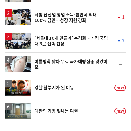
계
상
승
지방 신산업 창업 소득·법인세 최대
1
100% 감면…성장 지원 강화
단
계
상
승
'서울대 10개 만들기' 본격화…거점 국립
2
대 3곳 신속 선정
단
계
하
락
여름방학 맞아 무료 국가예방접종 맞았어
순
요
위
동
일
영
경찰 할부지가 된 이유
NEW
상
영
대한의 가장 빛나는 여권
NEW
상