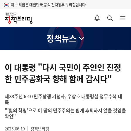
이 누리집은 대한민국 공식 전자정부 누리집입니다.
홈
알림설정 바로가기
검색 바로가기
메뉴 열기
정책뉴스
콘
텐
이 대통령 "다시 국민이 주인인 진정
츠
한 민주공화국 향해 함께 갑시다"
영
역
제38주년 6·10 민주항쟁 기념사, 우상호 대통령실 정무수석 대
독
"'빛의 혁명'으로 이 땅의 민주주의는 쉽게 후퇴하지 않을 것임을
확인"
2025.06.10
정책브리핑