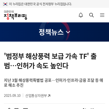
이 누리집은 대한민국 공식 전자정부 누리집입니다.
홈
알림설정 바로가기
검색 바로가기
메뉴 열기
정책뉴스
콘
텐
'범정부 해상풍력 보급 가속 TF' 출
츠
범…인허가 속도 높인다
영
역
지난 3월 해상풍력특별법 공포…인허가·인프라·금융 조달 등 애
로 해소 추진
2025.09.10
산업통상자원부