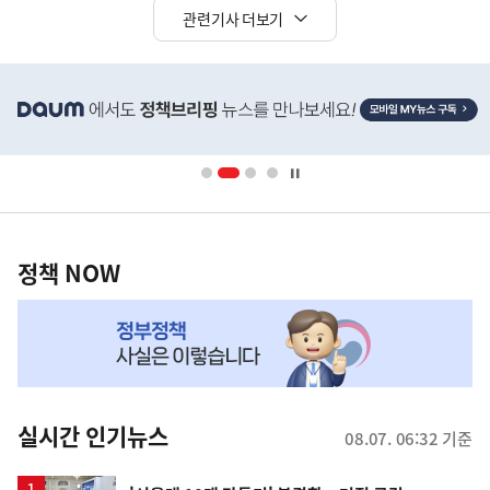
관련기사 더보기
히
단
배
너
영
정
역
책
정책 NOW
NOW,
MY
맞
춤
뉴
실시간 인기뉴스
08.07. 06:32 기준
스