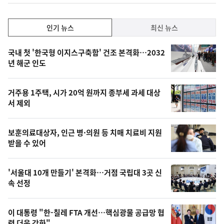
인
인기 뉴스
최신 뉴스
기,
인
기
최
국내 첫 '한국형 이지스구축함' 건조 본격화…2032
뉴
년 해군 인도
신,
스
오
거주용 1주택, 시가 20억 원까지 종부세 과세 대상
늘
서 제외
의
영
보훈의료대상자, 인근 병·의원 등 치매 치료비 지원
상
받을 수 있어
,
오
'서울대 10개 만들기' 본격화…거점 국립대 3곳 신
속 선정
늘
의
이 대통령 "한-칠레 FTA 개선…핵심광물 공급망 협
사
력 더욱 강화"