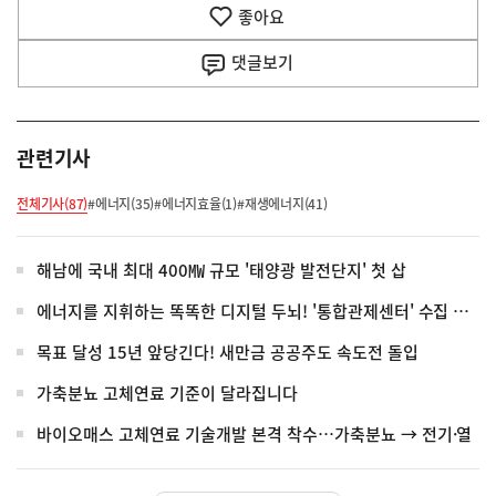
기
좋아요
기
사
댓글
보기
관련기사
전체기사(87)
#에너지(35)
#에너지효율(1)
#재생에너지(41)
해남에 국내 최대 400㎿ 규모 '태양광 발전단지' 첫 삽
에너지를 지휘하는 똑똑한 디지털 두뇌! '통합관제센터' 수집 완료
목표 달성 15년 앞당긴다! 새만금 공공주도 속도전 돌입
가축분뇨 고체연료 기준이 달라집니다
바이오매스 고체연료 기술개발 본격 착수…가축분뇨 → 전기·열