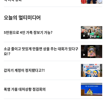
진
오늘의 멀티미디어
5만원으로 4인 가족 장보기 가능?
영
상
소금 줄이고 맛있게 만들면 상을 주는 대회가 있다구
요!?
영
상
갑자기 계정이 정지됐다고?!
폭염 가뭄 대처상황 점검회의