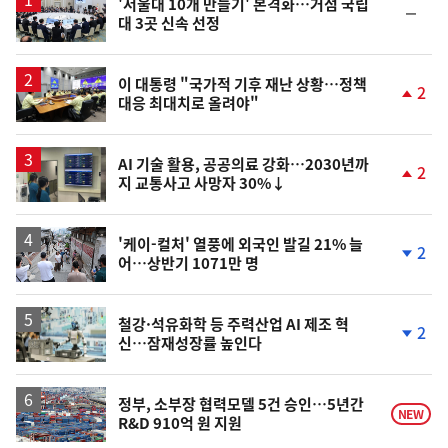
'서울대 10개 만들기' 본격화…거점 국립
순
대 3곳 신속 선정
위
동
일
이 대통령 "국가적 기후 재난 상황…정책
2
대응 최대치로 올려야"
단
계
상
승
AI 기술 활용, 공공의료 강화…2030년까
2
지 교통사고 사망자 30%↓
단
계
상
승
'케이-컬처' 열풍에 외국인 발길 21% 늘
2
어…상반기 1071만 명
단
계
하
락
철강·석유화학 등 주력산업 AI 제조 혁
2
신…잠재성장률 높인다
단
계
하
락
정부, 소부장 협력모델 5건 승인…5년간
NEW
R&D 910억 원 지원