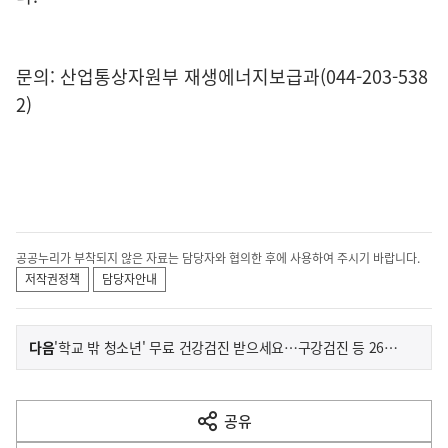
문의: 산업통상자원부 재생에너지보급과(044-203-538
2)
공공누리가 부착되지 않은 자료는 담당자와 협의한 후에 사용하여 주시기 바랍니다.
저작권정책
담당자안내
이
기
다음
'학교 밖 청소년' 무료 건강검진 받으세요…구강검진 등 26개 항목
사
전
다
공유
열
음