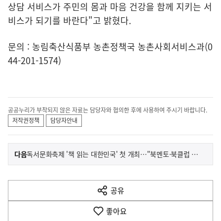
상담 서비스가 주민의 몸과 마음 건강을 함께 지키는 서
비스가 되기를 바란다"고 밝혔다.
문의 : 농림축산식품부 농촌정책국 농촌사회서비스과(0
44-201-1574)
공공누리가 부착되지 않은 자료는 담당자와 협의한 후에 사용하여 주시기 바랍니다.
저작권정책
담당자안내
이
기
다음
독서문화축제 '책 읽는 대한민국' 첫 개최…"북멘토·북클럽 동행"
사
전
다
공유
열
음
기
좋아요
기