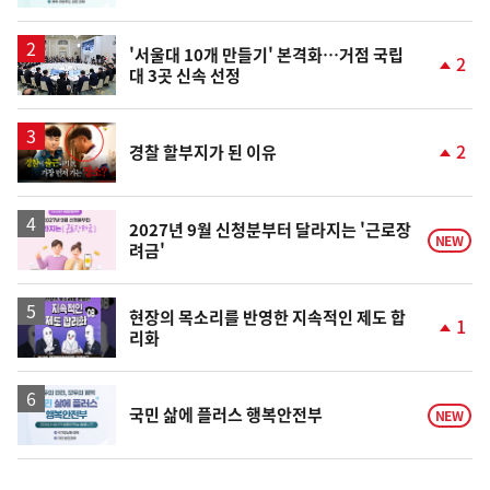
동
일
'서울대 10개 만들기' 본격화…거점 국립
2
대 3곳 신속 선정
단
계
상
승
영
2
경찰 할부지가 된 이유
상
단
계
상
승
2027년 9월 신청분부터 달라지는 '근로장
NEW
려금'
현장의 목소리를 반영한 지속적인 제도 합
1
리화
단
계
상
승
국민 삶에 플러스 행복안전부
NEW