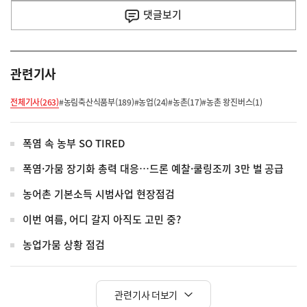
사
댓글
보기
관련기사
전체기사(263)
#농림축산식품부(189)
#농업(24)
#농촌(17)
#농촌 왕진버스(1)
폭염 속 농부 SO TIRED
폭염·가뭄 장기화 총력 대응…드론 예찰·쿨링조끼 3만 벌 공급
농어촌 기본소득 시범사업 현장점검
이번 여름, 어디 갈지 아직도 고민 중?
농업가뭄 상황 점검
관련기사 더보기