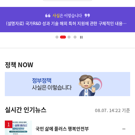
히
단
(설명자료) 국가R&D 성과 기술 해외 특허 지원에 관한 구체적인 내용은 확정되지 않았습니다.
배
너
영
정
역
책
정책 NOW
NOW,
MY
맞
춤
뉴
실시간 인기뉴스
08.07. 14:22 기준
스
순
국민 삶에 플러스 행복안전부
위