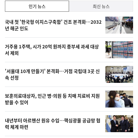
인
인기 뉴스
최신 뉴스
기,
인
기
최
국내 첫 '한국형 이지스구축함' 건조 본격화…2032
뉴
년 해군 인도
신,
스
오
거주용 1주택, 시가 20억 원까지 종부세 과세 대상
늘
서 제외
의
영
'서울대 10개 만들기' 본격화…거점 국립대 3곳 신
상
속 선정
,
오
보훈의료대상자, 인근 병·의원 등 치매 치료비 지원
받을 수 있어
늘
의
내년부터 아르헨산 원유 수입…핵심광물 공급망 협
사
력 체계 마련
진