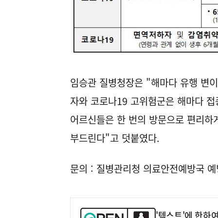
임승관 질병청장은 "해마다 유행 변
자와 코로나19 고위험군은 해마다 접
어르신들은 한 번의 방문으로 편리하게
부드린다"고 덧붙였다.
문의 : 질병관리청 의료안전예방국 예방접
'텍스트'에 한하