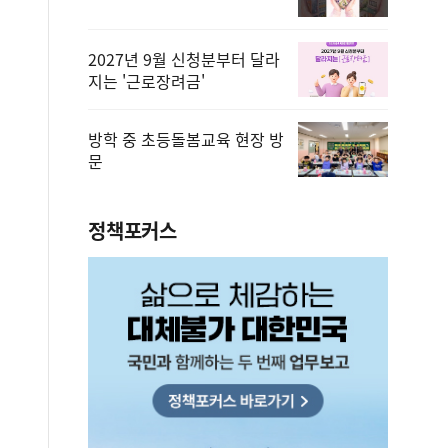
2027년 9월 신청분부터 달라
지는 '근로장려금'
방학 중 초등돌봄교육 현장 방
문
정책포커스