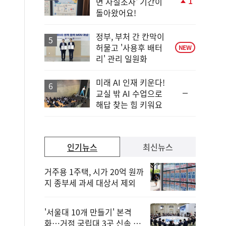
1
면 사실조사' 기간이
단
돌아왔어요!
계
상
승
정부, 부처 간 칸막이
허물고 '사용후 배터
NEW
리' 관리 일원화
미래 AI 인재 키운다!
순
교실 밖 AI 수업으로
위
해답 찾는 힘 키워요
동
일
인기뉴스
최신뉴스
거주용 1주택, 시가 20억 원까
지 종부세 과세 대상서 제외
'서울대 10개 만들기' 본격
화…거점 국립대 3곳 신속 선