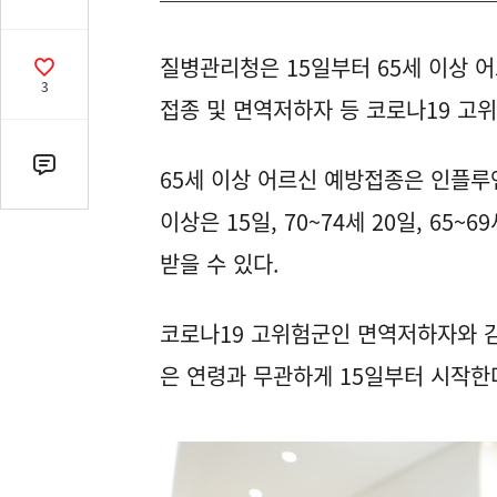
유
열
질병관리청은 15일부터 65세 이상 어
기
공
3
감
접종 및 면역저하자 등 코로나19 고
수
댓
65세 이상 어르신 예방접종은 인플루
글
이상은 15일, 70~74세 20일, 65
수
(클
받을 수 있다.
릭
시
코로나19 고위험군인 면역저하자와 
댓
글
은 연령과 무관하게 15일부터 시작한
로
이
동)