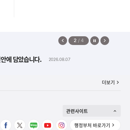
정지
이
다
2
/
4
전
음
보
보
편안에 담았습니다.
2026.08.07
기
기
공지사항
더보기
관련사이트
행정부처 바로가기