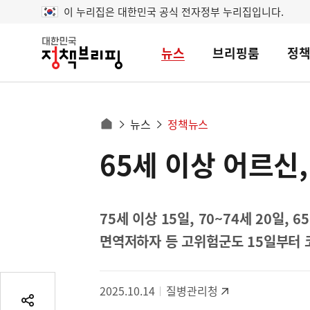
이 누리집은 대한민국 공식 전자정부 누리집입니다.
뉴스
브리핑룸
정
대
한
민
국
정
사
뉴스
정책뉴스
책
홈
브
이
으
65세 이상 어르신
콘
리
트
로
핑
텐
이
츠
동
영
75세 이상 15일, 70~74세 20일, 
경
역
면역저하자 등 고위험군도 15일부터 
로
2025.10.14
질병관리청
공