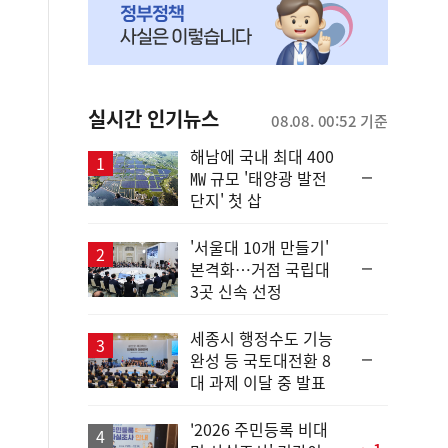
실시간 인기뉴스
08.08. 00:52 기준
해남에 국내 최대 400
순
㎿ 규모 '태양광 발전
위
단지' 첫 삽
동
일
'서울대 10개 만들기'
순
본격화…거점 국립대
위
3곳 신속 선정
동
일
세종시 행정수도 기능
순
완성 등 국토대전환 8
위
대 과제 이달 중 발표
동
일
'2026 주민등록 비대