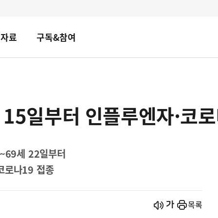
책자료
구독&참여
, 15일부터 인플루엔자·코로
65~69세 22일부터
코로나19 접종
시작
열기
목록