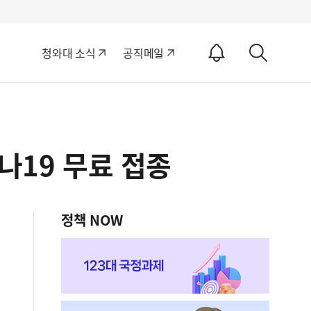
알
청와대 소식
공직메일
림
상
ON
세
검
색
나19 무료 접종
정책 NOW