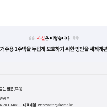
사
 거주용 1주택을 두텁게 보호하기 위한 방안을 세제개
실
은
이
렇
습
니
다
묻는 질문(FAQ)
육관광부
4-203-3488
대표메일
webmaster@korea.kr