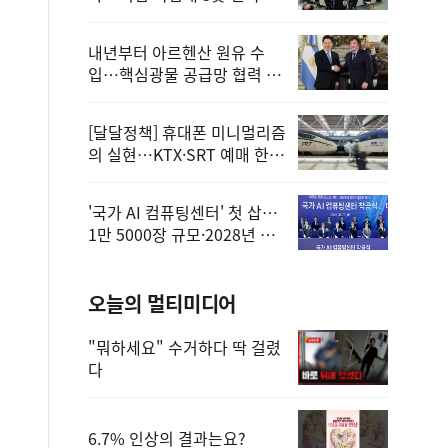
정
내년부터 아르헨산 원유 수
입…핵심광물 공급망 협력 체
계 마련
[달달정책] 휴대폰 미니멀리즘
의 실현…KTX·SRT 예매 한
번에 끝!
'국가 AI 컴퓨팅센터' 첫 삽…
1만 5000장 규모·2028년 완
공
오늘의 멀티미디어
"뭐하세요" 수거하다 딱 걸렸
다
6.7% 인상의 결과는요?