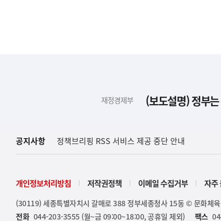
하
단
배
(보도설명) 정부는
재정경제부
너
영
역
공지사항
정책브리핑 RSS 서비스 제공 중단 안내
개인정보처리방침
저작권정책
이메일 수집거부
자주 
(30119) 세종특별자치시 갈매로 388 정부세종청사 15동 © 문화체
전화
044-203-3555 (월~금 09:00~18:00, 공휴일 제외)
팩스
04