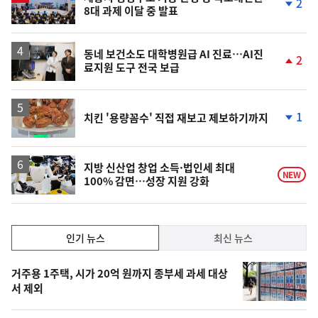
2
8대 과제 이달 중 발표
단
계
하
락
동네 보건소도 대학병원급 AI 진료…AI진
2
료지원 도구 전국 보급
단
계
상
승
1
치킨 '용량꼼수' 직접 재보고 제보하기까지
단
계
하
락
지방 신산업 창업 소득·법인세 최대
NEW
100% 감면…성장 지원 강화
인
인기 뉴스
최신 뉴스
기,
인
기
최
거주용 1주택, 시가 20억 원까지 종부세 과세 대상
뉴
서 제외
신,
스