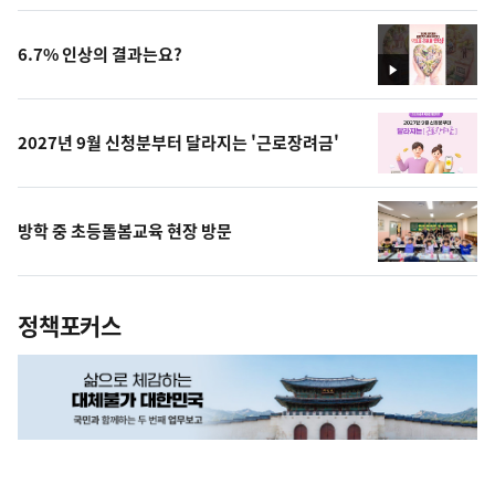
상
6.7% 인상의 결과는요?
영
상
2027년 9월 신청분부터 달라지는 '근로장려금'
방학 중 초등돌봄교육 현장 방문
정책포커스