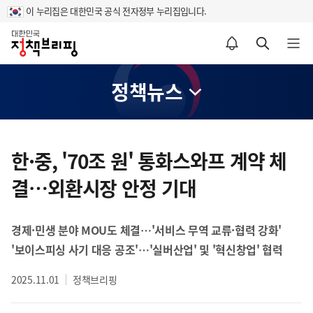
이 누리집은 대한민국 공식 전자정부 누리집입니다.
홈
알림설정 바로가기
검색 바로가기
메뉴 열기
정책뉴스
콘
텐
한·중, '70조 원' 통화스와프 계약 체
츠
결…외환시장 안정 기대
영
역
경제·민생 분야 MOU도 체결…'서비스 무역 교류·협력 강화'
'보이스피싱 사기 대응 공조'…'실버산업' 및 '혁신창업' 협력
2025.11.01
정책브리핑