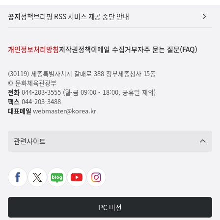
공지
정책브리핑 RSS 서비스 제공 중단 안내
개인정보처리방침
저작권정책
이메일 수집거부
자주 묻는 질문(FAQ)
(30119) 세종특별자치시 갈매로 388 정부세종청사 15동
© 문화체육관광부
전화
044-203-3555 (월-금 09:00 - 18:00, 공휴일 제외)
팩스
044-203-3488
대표메일
webmaster@korea.kr
관련사이트
페
X
네
유
인
이
바
이
튜
스
스
로
버
브
타
PC 버전
북
가
포
바
그