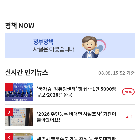
영
정
역
책
정책 NOW
NOW,
MY
맞
춤
뉴
실시간 인기뉴스
08.08. 15:52 기준
스
'국가 AI 컴퓨팅센터' 첫 삽…1만 5000장
NEW
규모·2028년 완공
'2026 주민등록 비대면 사실조사' 기간이
1
돌아왔어요!
단
계
상
승
세종시 행정수도 기능 완성 등 국토대전환