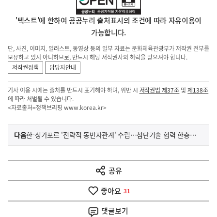
'텍스트'에 한하여 공공누리 출처표시의 조건에 따라 자유이용이
가능합니다.
단, 사진, 이미지, 일러스트, 동영상 등의 일부 자료는 문화체육관광부가 저작권 전부를
보유하고 있지 아니하므로, 반드시 해당 저작권자의 허락을 받으셔야 합니다.
저작권정책
담당자안내
기사 이용 시에는 출처를 반드시 표기해야 하며, 위반 시
저작권법 제37조
및
제138조
에 따라 처벌될 수 있습니다.
<자료출처=정책브리핑
www.korea.kr
>
이
기
다음
한-싱가포르 '전략적 동반자관계' 수립…첨단기술 협력 한층 강화
사
전
다
공유
열
음
기
좋아요
기
31
사
댓글
보기