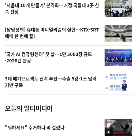
오
'서울대 10개 만들기' 본격화…거점 국립대 3곳 신
늘
속 선정
의
영
[달달정책] 휴대폰 미니멀리즘의 실현…KTX·SRT
상
예매 한 번에 끝!
,
오
'국가 AI 컴퓨팅센터' 첫 삽…1만 5000장 규모
·2028년 완공
늘
의
3대 메가프로젝트 신속 추진…수출 5강·1조 달러
사
기반 구축
진
오늘의 멀티미디어
"뭐하세요" 수거하다 딱 걸렸다
영