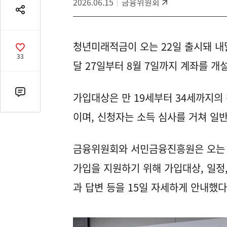
2026.06.15
금융위원회
공
유
열
청년미래적금이 오는 22일 출시돼 내
기
공
33
감
달 27일부터 8월 7일까지 계좌를 개설
수
가입대상은 만 19세부터 34세까지의
댓
글
이며, 신청자는 소득 심사를 거쳐 일
수
(클
릭
금융위원회와 서민금융진흥원은 오는 
시
가입을 지원하기 위해 가입대상, 일정
댓
글
과 답변 등을 15일 자세하게 안내했다
로
이
동)