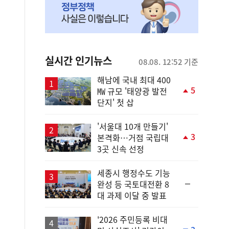
실시간 인기뉴스
08.08. 12:52 기준
해남에 국내 최대 400
5
㎿ 규모 '태양광 발전
단
단지' 첫 삽
계
상
승
'서울대 10개 만들기'
3
본격화…거점 국립대
단
3곳 신속 선정
계
상
승
세종시 행정수도 기능
순
완성 등 국토대전환 8
위
대 과제 이달 중 발표
동
일
'2026 주민등록 비대