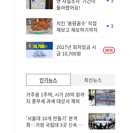
3
면 사실조사' 기간이
단
돌아왔어요!
계
하
락
치킨 '용량꼼수' 직접
3
재보고 제보하기까지
단
계
하
락
2027년 최저임금 시
NEW
급 10,700원
인기뉴스
최신뉴스
거주용 1주택, 시가 20억 원까
지 종부세 과세 대상서 제외
'서울대 10개 만들기' 본격
화…거점 국립대 3곳 신속 선
정