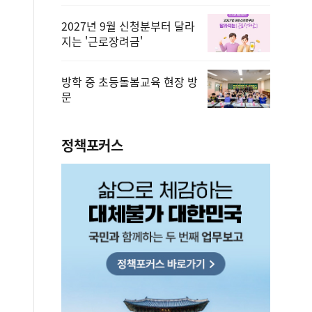
2027년 9월 신청분부터 달라
지는 '근로장려금'
방학 중 초등돌봄교육 현장 방
문
정책포커스