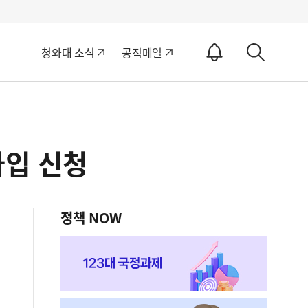
알
청와대 소식
공직메일
림
상
ON
세
검
색
가입 신청
정책 NOW