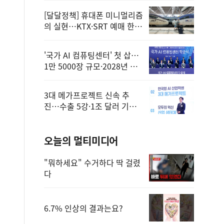
[달달정책] 휴대폰 미니멀리즘
의 실현…KTX·SRT 예매 한
번에 끝!
'국가 AI 컴퓨팅센터' 첫 삽…
1만 5000장 규모·2028년 완
공
3대 메가프로젝트 신속 추
진…수출 5강·1조 달러 기반
구축
오늘의 멀티미디어
"뭐하세요" 수거하다 딱 걸렸
다
6.7% 인상의 결과는요?