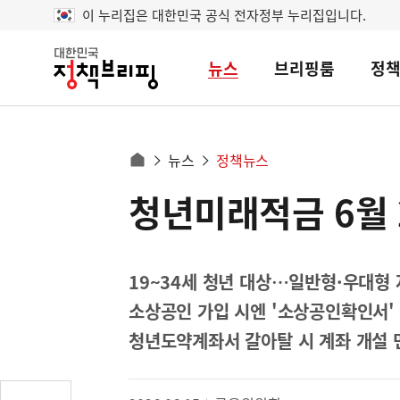
이 누리집은 대한민국 공식 전자정부 누리집입니다.
뉴스
브리핑룸
정
대
한
민
국
정
사
뉴스
정책뉴스
책
홈
브
이
으
청년미래적금 6월 
콘
리
트
로
핑
텐
이
츠
동
영
19~34세 청년 대상…일반형·우대형 
경
역
소상공인 가입 시엔 '소상공인확인서'
로
청년도약계좌서 갈아탈 시 계좌 개설 