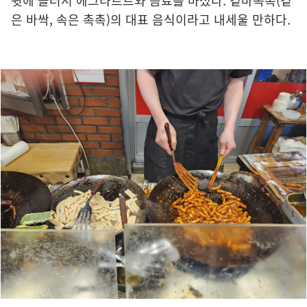
윗에 들러서 에그타르트와 음료를 마셨다. 겉바속촉(겉
은 바싹, 속은 촉촉)의 대표 음식이라고 내세울 만하다.