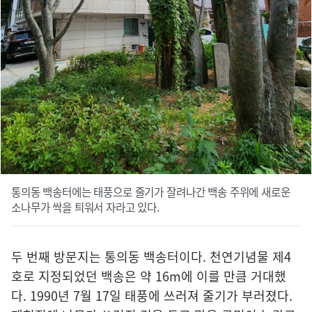
통의동 백송터에는 태풍으로 줄기가 잘려나간 백송 주위에 새로운
소나무가 싹을 틔워서 자라고 있다.
두 번째 방문지는 통의동 백송터이다. 천연기념물 제4
호로 지정되었던 백송은 약 16m에 이를 만큼 거대했
다. 1990년 7월 17일 태풍에 쓰러져 줄기가 부러졌다.