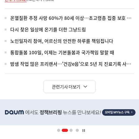
온열질환 추정 사망 60%가 80세 이상…초고령층 집중 보호 강화
다시 찾은 일상에 온기를 더한 그냥드림
노인일자리 참여, 어르신의 안전한 하루를 책임집니다
통합돌봄 100일, 이제는 기본돌봄과 국가책임 말할 때
밤샘 작업 많은 프리랜서…'건강e음'으로 5년 치 진료기록 사실 확인
관련기사 더보기
히
단
배
너