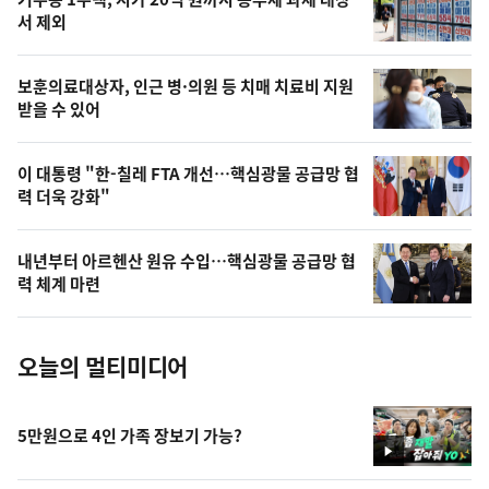
늘
서 제외
의
영
보훈의료대상자, 인근 병·의원 등 치매 치료비 지원
상
받을 수 있어
,
오
이 대통령 "한-칠레 FTA 개선…핵심광물 공급망 협
력 더욱 강화"
늘
의
내년부터 아르헨산 원유 수입…핵심광물 공급망 협
사
력 체계 마련
진
오늘의 멀티미디어
5만원으로 4인 가족 장보기 가능?
영
상