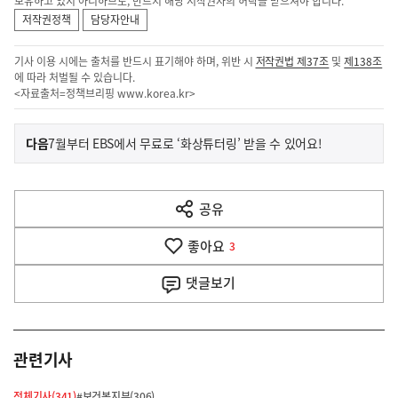
보유하고 있지 아니하므로, 반드시 해당 저작권자의 허락을 받으셔야 합니다.
저작권정책
담당자안내
기사 이용 시에는 출처를 반드시 표기해야 하며, 위반 시
저작권법 제37조
및
제138조
에 따라 처벌될 수 있습니다.
<자료출처=정책브리핑
www.korea.kr
>
이
기
다음
7월부터 EBS에서 무료로 ‘화상튜터링’ 받을 수 있어요!
사
전
다
공유
열
음
기
좋아요
기
3
사
댓글
보기
관련기사
전체기사(341)
#보건복지부(306)