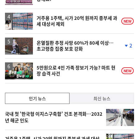
단
계
상
승
거주용 1주택, 시가 20억 원까지 종부세 과
NEW
세 대상서 제외
온열질환 추정 사망 60%가 80세 이상…
2
초고령층 집중 보호 강화
단
계
하
락
영
5만원으로 4인 가족 장보기 가능? 마트 현
NEW
장 습격 사건
상
인
인기 뉴스
최신 뉴스
기,
인
기
최
국내 첫 '한국형 이지스구축함' 건조 본격화…2032
뉴
년 해군 인도
신,
스
오
거주용 1주택, 시가 20억 원까지 종부세 과세 대상