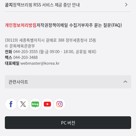
공지
정책브리핑 RSS 서비스 제공 중단 안내
개인정보처리방침
저작권정책
이메일 수집거부
자주 묻는 질문(FAQ)
(30119) 세종특별자치시 갈매로 388 정부세종청사 15동
© 문화체육관광부
전화
044-203-3555 (월-금 09:00 - 18:00, 공휴일 제외)
팩스
044-203-3488
대표메일
webmaster@korea.kr
관련사이트
페
X
네
유
인
이
바
이
튜
스
스
로
버
브
타
PC 버전
북
가
포
바
그
바
기
스
로
램