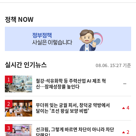
영
정
역
책
정책 NOW
NOW,
MY
맞
춤
뉴
실시간 인기뉴스
08.06. 15:27 기준
스
철강·석유화학 등 주력산업 AI 제조 혁
순
신…잠재성장률 높인다
위
동
일
무더위 잊는 궁궐 피서, 창덕궁 약방에서
4
달이는 '조선 왕실 보양 비법'
단
계
상
승
영
선크림, 그렇게 바르면 차단이 아니라 차단
2
당해요!
상