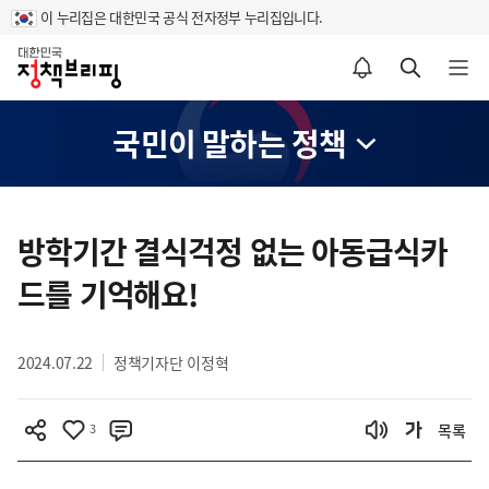
이 누리집은 대한민국 공식 전자정부 누리집입니다.
홈
알림설정 바로가기
검색 바로가기
메뉴 열기
국민이 말하는 정책
콘
텐
방학기간 결식걱정 없는 아동급식카
츠
드를 기억해요!
영
역
2024.07.22
정책기자단 이정혁
3
목록