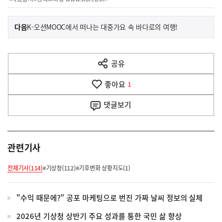
이
기
다음
K-오션MOOC에서 떠나는 대중가요 속 바다로의 여행!
사
전
다
공유
열
음
기
좋아요
기
1
사
댓글
보기
관련기사
전체기사(114)
#기상청(112)
#기후변화 상황지도(1)
"수익 때문에?" 공포 마케팅으로 번진 가짜 날씨 정보의 실체
2026년 기상청 상반기 주요 성과를 통한 국민 삶 향상