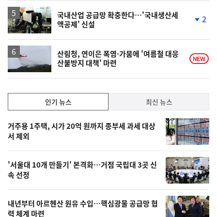
국내산업 공급망 확충한다…'국내생산세
2
액공제' 신설
단
계
하
락
산림청, 연이은 폭염·가뭄에 '여름철 대응
NEW
산불방지 대책' 마련
인
인기 뉴스
최신 뉴스
기,
인
기
최
거주용 1주택, 시가 20억 원까지 종부세 과세 대상
뉴
서 제외
신,
스
오
'서울대 10개 만들기' 본격화…거점 국립대 3곳 신
늘
속 선정
의
영
내년부터 아르헨산 원유 수입…핵심광물 공급망 협
상
력 체계 마련