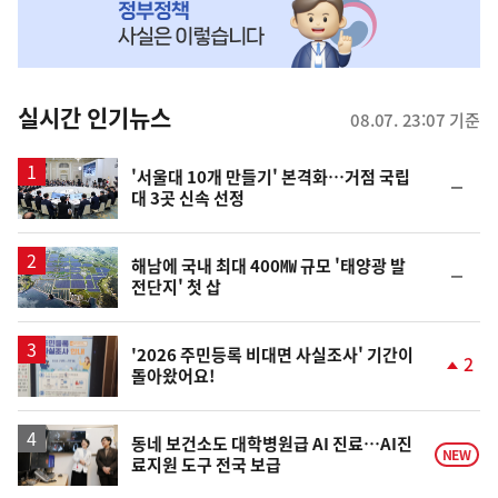
MY
맞
춤
뉴
실시간 인기뉴스
08.07. 23:07 기준
스
'서울대 10개 만들기' 본격화…거점 국립
순
대 3곳 신속 선정
위
동
일
해남에 국내 최대 400㎿ 규모 '태양광 발
순
전단지' 첫 삽
위
동
일
'2026 주민등록 비대면 사실조사' 기간이
2
돌아왔어요!
단
계
상
승
동네 보건소도 대학병원급 AI 진료…AI진
NEW
료지원 도구 전국 보급