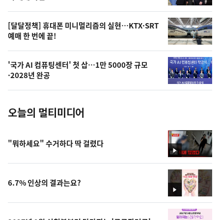
,
오
[달달정책] 휴대폰 미니멀리즘의 실현…KTX·SRT
예매 한 번에 끝!
늘
의
'국가 AI 컴퓨팅센터' 첫 삽…1만 5000장 규모
사
·2028년 완공
진
오늘의 멀티미디어
"뭐하세요" 수거하다 딱 걸렸다
영
상
6.7% 인상의 결과는요?
영
상