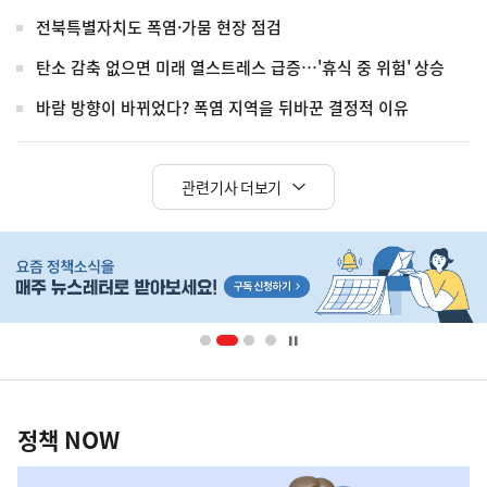
전북특별자치도 폭염·가뭄 현장 점검
탄소 감축 없으면 미래 열스트레스 급증…'휴식 중 위험' 상승
바람 방향이 바뀌었다? 폭염 지역을 뒤바꾼 결정적 이유
관련기사 더보기
히
단
배
너
영
정
역
책
정책 NOW
NOW,