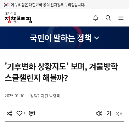
이 누리집은 대한민국 공식 전자정부 누리집입니다.
홈
알림설정 바로가기
검색 바로가기
메뉴 열기
국민이 말하는 정책
콘
텐
'기후변화 상황지도' 보며, 겨울방학
츠
스쿨챌린지 해볼까?
영
역
2025.01.10
정책기자단 박영미
1
목록