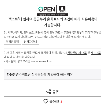
'텍스트'에 한하여 공공누리 출처표시의 조건에 따라 자유이용이
가능합니다.
단, 사진, 이미지, 일러스트, 동영상 등의 일부 자료는 문화체육관광부가 저작권 전부를
보유하고 있지 아니하므로, 반드시 해당 저작권자의 허락을 받으셔야 합니다.
저작권정책
담당자안내
기사 이용 시에는 출처를 반드시 표기해야 하며, 위반 시
저작권법 제37조
및
제138조
에 따라 처벌될 수 있습니다.
<자료출처=정책브리핑
www.korea.kr
>
이
기
다음
청년주택드림 청약통장에 가입해야 하는 이유
사
전
다
공유
열
음
기
좋아요
기
5