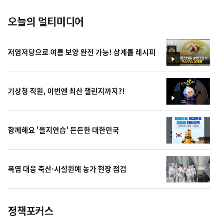
오늘의 멀티미디어
저염저당으로 여름 보양 완전 가능! 삼계롤 레시피
영
상
기상청 직원, 이번엔 최산 챌린지까지?!
영
상
함께해요 '을지연습' 든든한 대한민국
폭염 대응 축산·시설원예 농가 현장 점검
정책포커스