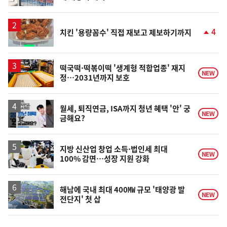
단
계
상
승
4
치킨 '용량꼼수' 직접 재보고 제보하기까지
단
계
상
승
떡국떡·떡볶이떡 '생계형 적합업종' 재지
NEW
정…2031년까지 보호
월세, 퇴직연금, ISA까지 청년 혜택 '안' 궁
NEW
금해요?
지방 신산업 창업 소득·법인세 최대
NEW
100% 감면…성장 지원 강화
해남에 국내 최대 400㎿ 규모 '태양광 발
NEW
전단지' 첫 삽