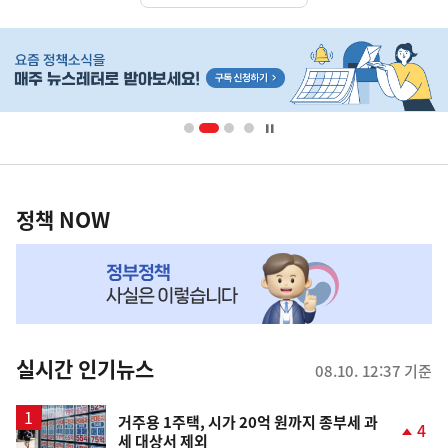
히
단
배
너
영
정
역
책
정책 NOW
NOW,
MY
맞
춤
뉴
실시간 인기뉴스
08.10. 12:37 기준
스
거주용 1주택, 시가 20억 원까지 종부세 과
4
세 대상서 제외