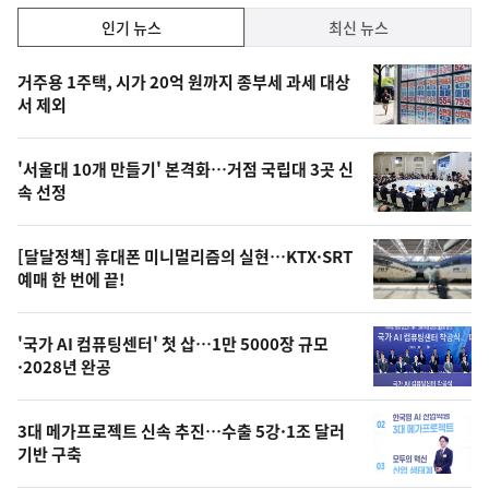
인
인기 뉴스
최신 뉴스
기,
인
기
최
거주용 1주택, 시가 20억 원까지 종부세 과세 대상
뉴
서 제외
신,
스
오
'서울대 10개 만들기' 본격화…거점 국립대 3곳 신
늘
속 선정
의
영
[달달정책] 휴대폰 미니멀리즘의 실현…KTX·SRT
상
예매 한 번에 끝!
,
오
'국가 AI 컴퓨팅센터' 첫 삽…1만 5000장 규모
·2028년 완공
늘
의
3대 메가프로젝트 신속 추진…수출 5강·1조 달러
사
기반 구축
진