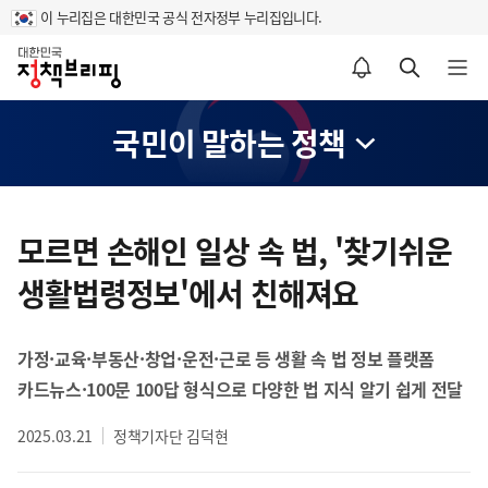
이 누리집은 대한민국 공식 전자정부 누리집입니다.
홈
알림설정 바로가기
검색 바로가기
메뉴 열기
국민이 말하는 정책
콘
텐
모르면 손해인 일상 속 법, '찾기쉬운
츠
생활법령정보'에서 친해져요
영
역
가정·교육·부동산·창업·운전·근로 등 생활 속 법 정보 플랫폼
카드뉴스·100문 100답 형식으로 다양한 법 지식 알기 쉽게 전달
2025.03.21
정책기자단 김덕현