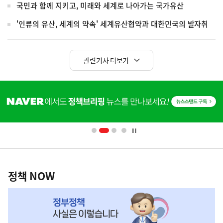
국민과 함께 지키고, 미래와 세계로 나아가는 국가유산
'인류의 유산, 세계의 약속' 세계유산협약과 대한민국의 발자취
관련기사 더보기
히
단
배
너
영
정
역
책
정책 NOW
NOW,
MY
맞