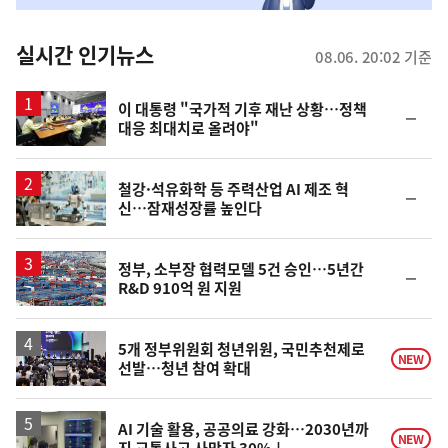
춤
뉴
실시간 인기뉴스
08.06. 20:02 기준
스
이 대통령 "국가적 기후 재난 상황…정책
순
대응 최대치로 올려야"
위
동
일
철강·석유화학 등 주력산업 AI 제조 혁
순
신…잠재성장률 높인다
위
동
일
정부, 소부장 협력모델 5건 승인…5년간
순
R&D 910억 원 지원
위
동
일
5개 정부위원회 청년위원, 국민추천제로
NEW
선발…청년 참여 확대
AI 기술 활용, 공공의료 강화…2030년까
NEW
지 교통사고 사망자 30%↓