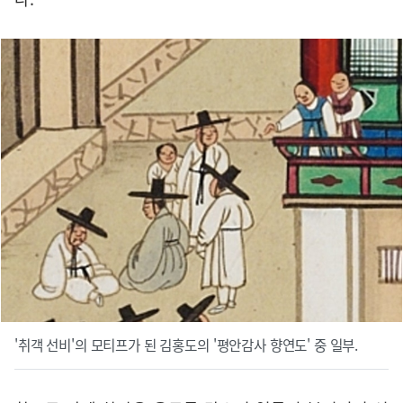
'취객 선비'의 모티프가 된 김홍도의 '평안감사 향연도' 중 일부.