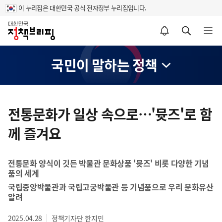
이 누리집은 대한민국 공식 전자정부 누리집입니다.
홈
알림설정 바로가기
검색 바로가기
메뉴 열기
국민이 말하는 정책
콘
텐
전통문화가 일상 속으로…'뮷즈'로 함
츠
께 즐겨요
영
역
전통문화 양식이 깃든 박물관 문화상품 '뮷즈' 비롯 다양한 기념
품의 세계
국립중앙박물관과 국립고궁박물관 등 기념품으로 우리 문화유산
알려
2025.04.28
정책기자단 한지민