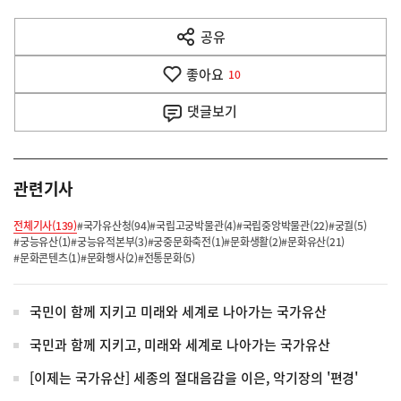
다
공유
열
음
기
좋아요
기
10
사
댓글
보기
관련기사
전체기사(139)
#국가유산청(94)
#국립고궁박물관(4)
#국립중앙박물관(22)
#궁궐(5)
#궁능유산(1)
#궁능유적본부(3)
#궁중문화축전(1)
#문화생활(2)
#문화유산(21)
#문화콘텐츠(1)
#문화행사(2)
#전통문화(5)
국민이 함께 지키고 미래와 세계로 나아가는 국가유산
국민과 함께 지키고, 미래와 세계로 나아가는 국가유산
[이제는 국가유산] 세종의 절대음감을 이은, 악기장의 '편경'