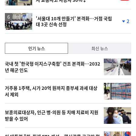
'서울대 10개 만들기' 본격화…거점 국립
2
대 3곳 신속 선정
단
계
하
락
인
인기 뉴스
최신 뉴스
기,
인
기
최
국내 첫 '한국형 이지스구축함' 건조 본격화…2032
뉴
년 해군 인도
신,
스
오
거주용 1주택, 시가 20억 원까지 종부세 과세 대상
늘
서 제외
의
영
보훈의료대상자, 인근 병·의원 등 치매 치료비 지원
상
받을 수 있어
,