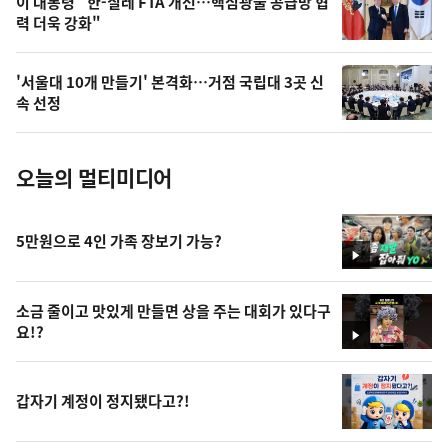
오
이 대통령 "한-칠레 FTA 개선…핵심광물 공급망 협
력 더욱 강화"
늘
의
'서울대 10개 만들기' 본격화…거점 국립대 3곳 신
사
속 선정
진
오늘의 멀티미디어
5만원으로 4인 가족 장보기 가능?
영
상
소금 줄이고 맛있게 만들면 상을 주는 대회가 있다구
요!?
영
상
갑자기 계정이 정지됐다고?!