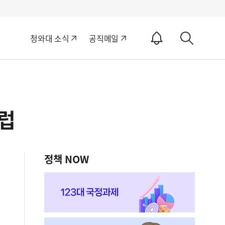
알
청와대 소식
공직메일
림
상
ON
세
검
색
클럽
정책 NOW