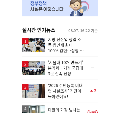
실시간 인기뉴스
08.07. 16:22 기준
지방 신산업 창업 소
순
득·법인세 최대
위
100% 감면…성장 지
동
원 강화
일
'서울대 10개 만들기'
순
본격화…거점 국립대
위
3곳 신속 선정
동
일
'2026 주민등록 비대
2
면 사실조사' 기간이
단
돌아왔어요!
계
상
승
대한의 가장 빛나는
NEW