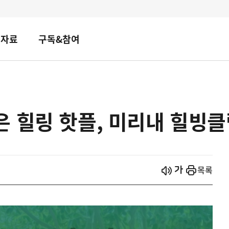
책자료
구독&참여
 힐링 핫플, 미리내 힐빙
시작
열기
목록