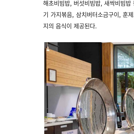
해초비빔밥, 버섯비빔밥, 새싹비빔밥 
기 가지볶음, 삼치버터소금구이, 훈제
지의 음식이 제공된다.