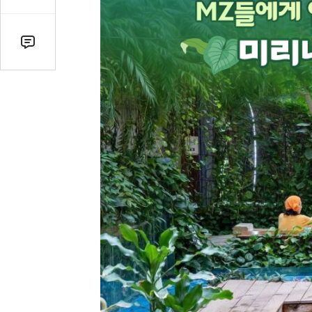
감
수
댓
글
수
(클
릭
시
댓
글
로
이
동)