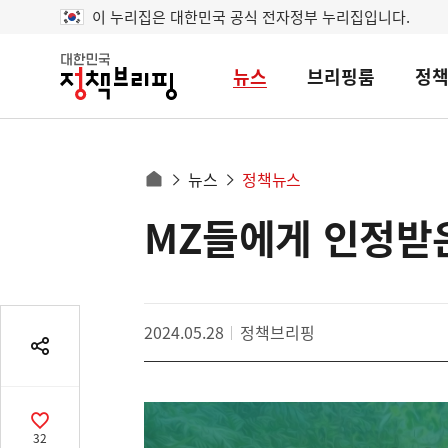
이 누리집은 대한민국 공식 전자정부 누리집입니다.
뉴스
브리핑룸
정
대
한
민
국
정
사
뉴스
정책뉴스
책
홈
브
이
으
MZ들에게 인정받은
콘
리
트
로
핑
텐
이
츠
동
영
경
2024.05.28
정책브리핑
역
로
공
유
열
기
공
32