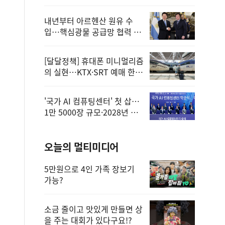
정
내년부터 아르헨산 원유 수
입…핵심광물 공급망 협력 체
계 마련
[달달정책] 휴대폰 미니멀리즘
의 실현…KTX·SRT 예매 한
번에 끝!
'국가 AI 컴퓨팅센터' 첫 삽…
1만 5000장 규모·2028년 완
공
오늘의 멀티미디어
5만원으로 4인 가족 장보기
가능?
소금 줄이고 맛있게 만들면 상
을 주는 대회가 있다구요!?