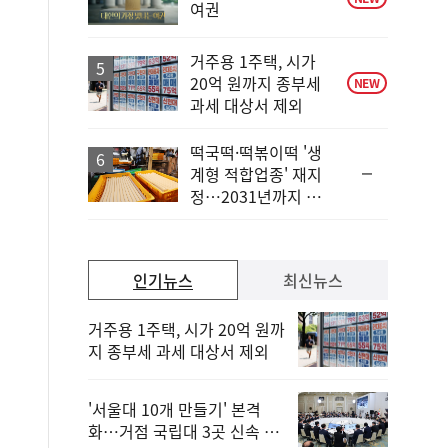
여권
거주용 1주택, 시가
20억 원까지 종부세
NEW
과세 대상서 제외
떡국떡·떡볶이떡 '생
순
계형 적합업종' 재지
위
정…2031년까지 보
동
호
일
인기뉴스
최신뉴스
거주용 1주택, 시가 20억 원까
지 종부세 과세 대상서 제외
'서울대 10개 만들기' 본격
화…거점 국립대 3곳 신속 선