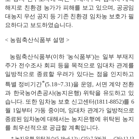
해지로 친환경 농가가 피해를 보고 있으며
,
공공임
대농지 우선 공지 등 기존
친환경 임차농 보호가 필
요하다고 보도하였습니다
.
<
농림축산식품부 설명
>
농림축산식품부
(
이하
'
농식품부
')
는 일부 부재지
주가 전수조사 회피 등을 목적으로 임대차 관계를
일방적으로 종료할 우려가 있다는 점을 인지하고
*
특별 정비기간
(5.18~7.31)
을 운영
,
서면 계약 전환
과 한국농어촌공사
(
농지
은행
)
위탁을 유도하고 있
습니다
.
또한 임차농 보호 신고센터
(1811-8852)
를
6
월
1
일부터 가동 중이며
,
임대차 관계가 일방적으로
종료된 임차농에 대해서는
농지은행에 위탁된 농지
를 최우선적으로 공급할 계획입니다
.
*
농지은행 위탁건수
(5.18~6.12) : ('25) 7,506
건
→
('26) 12,13