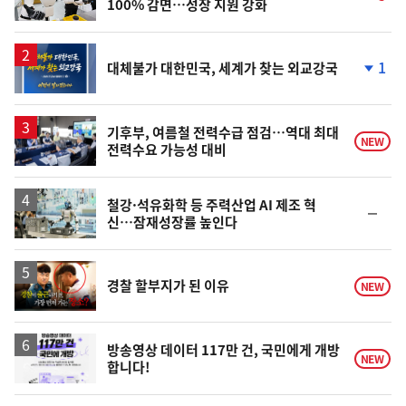
100% 감면…성장 지원 강화
단
계
상
승
1
대체불가 대한민국, 세계가 찾는 외교강국
단
계
하
락
기후부, 여름철 전력수급 점검…역대 최대
NEW
전력수요 가능성 대비
철강·석유화학 등 주력산업 AI 제조 혁
순
신…잠재성장률 높인다
위
동
일
영
경찰 할부지가 된 이유
NEW
상
방송영상 데이터 117만 건, 국민에게 개방
NEW
합니다!