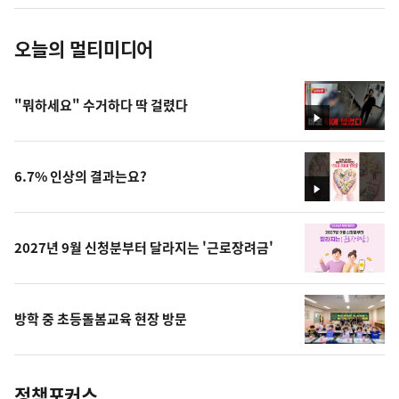
진
오늘의 멀티미디어
"뭐하세요" 수거하다 딱 걸렸다
영
상
6.7% 인상의 결과는요?
영
상
2027년 9월 신청분부터 달라지는 '근로장려금'
방학 중 초등돌봄교육 현장 방문
정책포커스