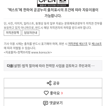
'텍스트'에 한하여 공공누리 출처표시의 조건에 따라 자유이용이
가능합니다.
단, 사진, 이미지, 일러스트, 동영상 등의 일부 자료는 문화체육관광부가 저작권 전부를
보유하고 있지 아니하므로, 반드시 해당 저작권자의 허락을 받으셔야 합니다.
저작권정책
담당자안내
기사 이용 시에는 출처를 반드시 표기해야 하며, 위반 시
저작권법 제37조
및
제138조
에 따라 처벌될 수 있습니다.
<자료출처=정책브리핑
www.korea.kr
>
이
기
다음
(설명) 법적 절차에 따라 전력망 사업을 검토하고 주민과의 소통을 지속 강화중
사
전
다
공유
열
음
기
좋아요
기
3
사
댓글
보기