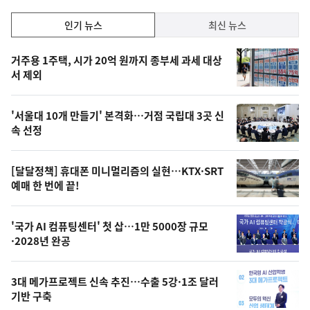
인
인기 뉴스
최신 뉴스
기,
인
기
최
거주용 1주택, 시가 20억 원까지 종부세 과세 대상
뉴
서 제외
신,
스
오
'서울대 10개 만들기' 본격화…거점 국립대 3곳 신
늘
속 선정
의
영
[달달정책] 휴대폰 미니멀리즘의 실현…KTX·SRT
상
예매 한 번에 끝!
,
오
'국가 AI 컴퓨팅센터' 첫 삽…1만 5000장 규모
·2028년 완공
늘
의
3대 메가프로젝트 신속 추진…수출 5강·1조 달러
사
기반 구축