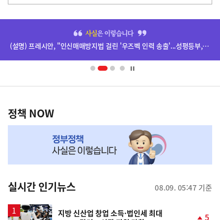
히
단
(설명) 프레시안, "인신매매방지법 걸린 '우즈벡 인력 송출'...성평등부,노동·법무부에 개선 요청" 관련
배
너
영
정
역
책
정책 NOW
NOW,
MY
맞
춤
뉴
실시간 인기뉴스
08.09. 05:47 기준
스
지방 신산업 창업 소득·법인세 최대
5