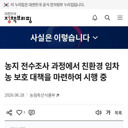
이 누리집은 대한민국 공식 전자정부 누리집입니다.
홈
알림설정 바로가기
검색 바로가기
메뉴 열기
사실은 이렇습니다
콘
텐
농지 전수조사 과정에서 친환경 임차
츠
농 보호 대책을 마련하여 시행 중
영
역
2026.06.18
농림축산식품부
3
목록